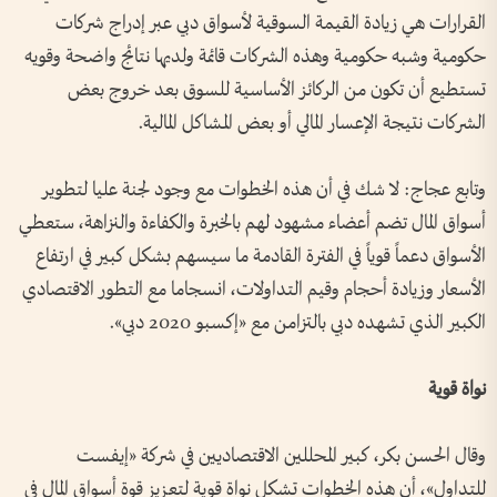
القرارات هي زيادة القيمة السوقية لأسواق دبي عبر إدراج شركات
حكومية وشبه حكومية وهذه الشركات قائمة ولديها نتائج واضحة وقويه
تستطيع أن تكون من الركائز الأساسية للسوق بعد خروج بعض
الشركات نتيجة الإعسار المالي أو بعض المشاكل المالية.‏
‏وتابع عجاج: لا شك في أن هذه الخطوات مع وجود لجنة عليا لتطوير
أسواق المال تضم أعضاء مشهود لهم بالخبرة والكفاءة والنزاهة، ستعطي
الأسواق دعماً قوياً في الفترة القادمة ما سيسهم بشكل كبير في ارتفاع
الأسعار وزيادة أحجام وقيم التداولات، انسجاما مع التطور الاقتصادي
الكبير الذي تشهده دبي بالتزامن مع «إكسبو 2020 دبي».
نواة قوية
وقال الحسن بكر، كبير المحللين الاقتصاديين في شركة «إيفست
للتداول»، أن هذه الخطوات تشكل نواة قوية لتعزيز قوة أسواق المال في