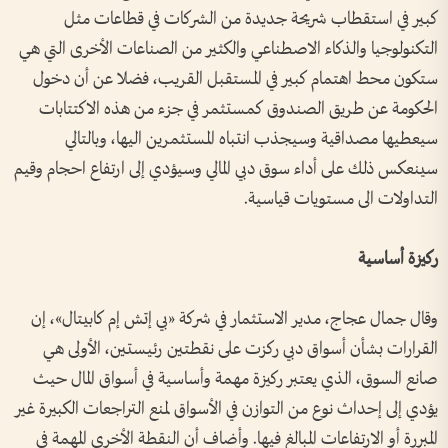
كبير في استقطاب شريحة جديدة من الشركات في قطاعات مثل
التكنولوجيا والذكاء الاصطناعي والكثير من الصناعات الأخرى التي هي
ستكون محط اهتمام كبير في المستقبل القريب، فضلا عن أن دخول
الحكومة عن طريق الصندوق كمستثمر في جزء من هذه الاكتتابات
سيعطيها مصداقية وسيجذب انتباه المستثمرين اليها، وبالتالي
سينعكس ذلك على أداء سوق دبي المالي وسيؤدي إلى ارتفاع احجام وقيم
التداولات الى مستويات قياسية.
ركيزة أساسية
وقال جمال عجاج، مدير الاستثمار في شركة «بي إتش إم كابيتال»، إن
القرارات بشأن أسواق دبي ركزت على نقطتين رئيستين، الأولى هي
صانع السوق، الذي يعتبر ركيزة مهمة وأساسية في أسواق المال حيث
يؤدي إلى إحداث نوع من التوازن في الأسواق لمنع التراجعات الكبيرة غير
المبررة أو الارتفاعات المبالغ فيها. وأضاف أن النقطة الأخرى المهمة في