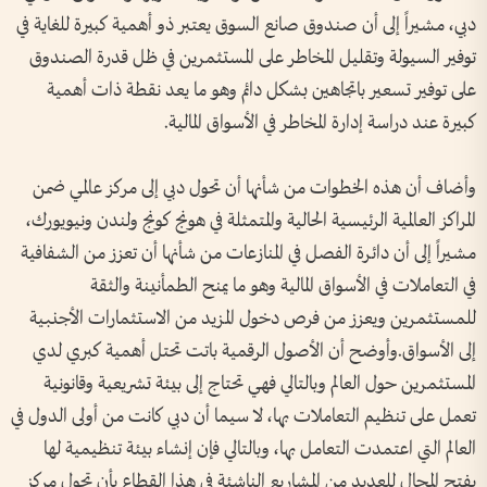
دبي، مشيراً إلى أن صندوق صانع السوق يعتبر ذو أهمية كبيرة للغاية في
توفير السيولة وتقليل المخاطر على المستثمرين في ظل قدرة الصندوق
على توفير تسعير باتجاهين بشكل دائم وهو ما يعد نقطة ذات أهمية
كبيرة عند دراسة إدارة المخاطر في الأسواق المالية.
وأضاف أن هذه الخطوات من شأنها أن تحول دبي إلى مركز عالمي ضمن
المراكز العالمية الرئيسية الحالية والمتمثلة في هونج كونج ولندن ونيويورك،
مشيراً إلى أن دائرة الفصل في المنازعات من شأنها أن تعزز من الشفافية
في التعاملات في الأسواق المالية وهو ما يمنح الطمأنينة والثقة
للمستثمرين ويعزز من فرص دخول المزيد من الاستثمارات الأجنبية
إلى الأسواق.وأوضح أن الأصول الرقمية باتت تحتل أهمية كبري لدي
المستثمرين حول العالم وبالتالي فهي تحتاج إلى بيئة تشريعية وقانونية
تعمل على تنظيم التعاملات بها، لا سيما أن دبي كانت من أولى الدول في
العالم التي اعتمدت التعامل بها، وبالتالي فإن إنشاء بيئة تنظيمية لها
يفتح المجال للعديد من المشاريع الناشئة في هذا القطاع بأن تحول مركز