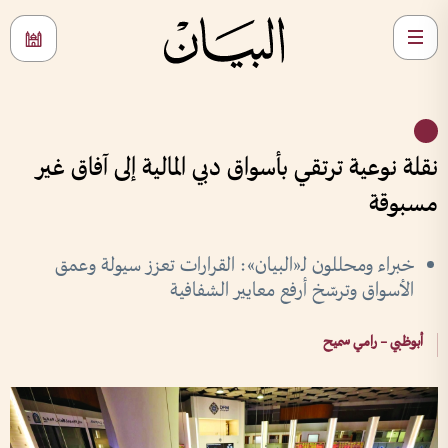
نقلة نوعية ترتقي بأسواق دبي المالية إلى آفاق غير
مسبوقة
خبراء ومحللون لـ«البيان»: القرارات تعزز سيولة وعمق
الأسواق وترسّخ أرفع معايير الشفافية
أبوظبي – رامي سميح