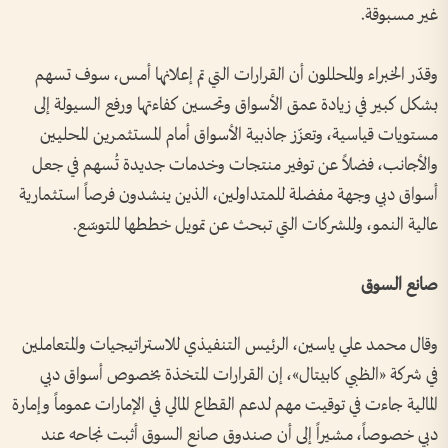
غير مسبوقة.
وقدّر الخبراء والمحللون أن القرارات التي تم إعلانها أمس، سوف تسهم
بشكل كبير في زيادة عمق الأسواق وتحسين كفاءتها ورفع السيولة إلى
مستويات قياسية، وتعزّز جاذبية الأسواق أمام المستثمرين المحليين
والأجانب، فضلاً عن توفير منتجات وخدمات جديدة تُسهم في جعل
أسواق دبي وجهة مفضلة للمتداولين، الذين ينشدون فرصاً استثمارية
عالية النمو، وللشركات التي تبحث عن تمويل خططها للتوسّع.
صانع السوق
وقال محمد علي ياسين، الرئيس التنفيذي للاستراتيجيات والمتعاملين
في شركة «الظبي كابيتال»، إن القرارات المتخذة بخصوص أسواق دبي
المالية جاءت في توقيت مهم لدعم القطاع المالي في الإمارات عموماً وإمارة
دبي خصوصاً، مشيراً إلى أن صندوق صانع السوق أثبت نجاحه عند