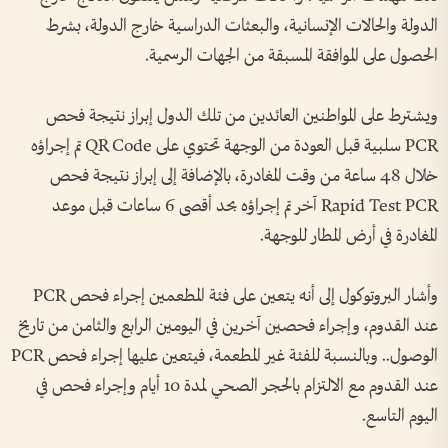
الدولة والحالات الإنسانية، والبعثات الدراسية خارج الدولة، بشرط
الحصول على الموافقة المسبقة من الجهات الرسمية.
ويشترط على المواطنين العائدين من تلك الدول إبراز نتيجة فحص
PCR سلبية قبل العودة من الوجهة تحتوي على QR Code تم إجراؤه
خلال 48 ساعة من وقت المغادرة، بالإضافة إلى إبراز نتيجة فحص
Rapid Test PCR آخر تم إجراؤه بحد أقصى 6 ساعات قبل موعد
المغادرة في أرض المطار للوجهة.
وأشار البروتوكول إلى أنه يتعين على فئة المطعمين إجراء فحص PCR
عند القدوم، وإجراء فحصين آخرين في اليومين الرابع والثامن من تاريخ
الوصول.. وبالنسبة للفئة غير المطعمة، فيتعين عليها إجراء فحص PCR
عند القدوم مع الالتزام بالحجر الصحي لمدة 10 أيام وإجراء فحص في
اليوم التاسع.