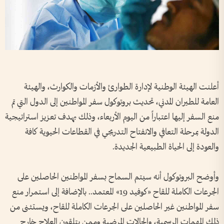
أعلنت الهيئة الوطنية لإدارة الطوارئ والأزمات والكوارث، والهيئة
العامة للطيران المدني، تحديث بروتوكول سفر المواطنين إلى الدول التي تم
منع السفر إليها اعتباراً من اليوم الأربعاء، وذلك بهدف تعزيز استراتيجية
الدولة بمرحلة التعافي والانفتاح التدريجي في القطاعات الحيوية كافة
والعودة إلى الحياة الطبيعية الجديدة.
وأوضح البروتوكول أنه سيتم السماح بسفر المواطنين الحاصلين على
الجرعات الكاملة للقاح «كوفيد 19» المعتمد.. بالإضافة إلى استمرار منع
سفر المواطنين غير الحاصلين على الجرعات الكاملة للقاح، ويستثنى من
ذلك المهمات الرسمية، والحالات المرضية وممن يتلقون العلاج خارج