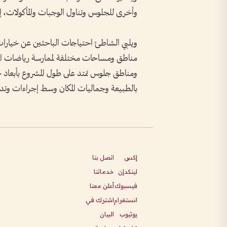
وأخرى للجلوس وتناول الوجبات والمأكولات، إضافة إلى توفر 1100 موقف للمرك
ويلبي الشاطئ احتياجات الباحثين عن خيارات
مناطق ومساحات مختلفة لممارسة رياضات المش
ومناطق جلوس تمتد على طول المشروع بأبعاد ج
بالطبيعة وجماليات المكان وسط إجراءات وتداب
إكس
اتصل بنا
لينكدإن
خدماتنا
فيسبوك
أعلن معنا
انستغرام
اشترك في
يوتيوب
البيان