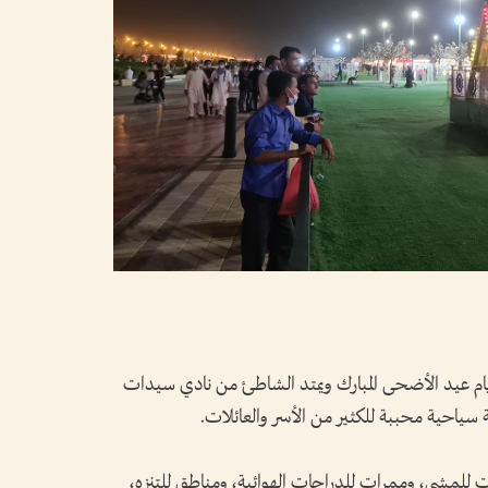
يام عيد الأضحى المبارك ويمتد الشاطئ من نادي سيدات
سياحية محببة للكثير من الأسر والعائلات.
للمشي، وممرات للدراجات الهوائية، ومناطق للتنزه،