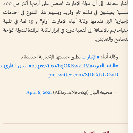
وأشار سعادته إلى أن دولة الإمارات تحتضن على أرضها أكثر من 200
نسية يعيشون في تناغم تام وفريد ويسهم هذا التنوع في الخدمات
الإخبارية التي تقدمها وكالة أنباء الإمارات "وام" بـ 19 لغة في تلبية
تياجاتهم بالإضافة إلى أهمية دوره في إبراز المكانة الرائدة للدولة كواحة
لتسامح والتعايش
.
وكالة أنباء
#الإمارات
تطلق خدمتها الإخبارية الجديدة بـ
#اللغة_العبرية
https://t.co/bqOKKw2HMa
#البيان_القارئ_دائما
pic.twitter.com/SJDGdxGCwD
— صحيفة البيان (@AlBayanNews)
April 6, 2021
إكس
اتصل بنا