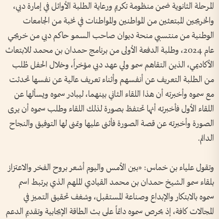
المرحلة الثانوية ضمن منظومة تكريم ورعاية الطلبة الأوائل في إمارة دبي،
والخريجين المبتعثين من المواطنين والمواطنات في نخبة من الجامعات
الوطنية من منتسبي منحة ديوان صاحب السمو حاكم دبي من خريجي
عام 2024، وطلبة الدفعة الأولى من برنامج حمدان بن محمد للابتعاث
الأكاديمي، الذين التقاهم سمو ولي عهد دبي مؤخراً، وخلال الحفل طُلب
من الطلبة التعريف عن أنفسهم وأثناء تعريف عالية عن نفسها تحدثت
مع سموه وأخبرته أن هذا اللقاء الثاني بينهما، ليبادر سموه ويسألها عن
اللقاء الأول فأخبرته أنها تحتفظ بصورة لذلك اللقاء وطلب سموه أن يرى
الصورة وأخبرته عن قصة الصورة فأثنى عليها وتمنى لها التوفيق والنجاح
الدائم.
وتقول علياء بن خماس: «بين الأمس واليوم أشعر بروح الفخر والاعتزاز
بلقاء سمو الشيخ حمدان بن محمد القيادي الملهم الذي يرتبط اسم
سموه بالابتكار والإبداع وصناعة المستقبل، وشغف تحقيق التميز في
المجالات كافة، إذ يحرص سموه دائماً على بث الطاقة الإيجابية وتقديم الدعم