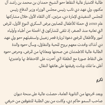
طالبة الامتياز عالية التقاها سمو الشيخ حمدان بن محمد بن راشد آل
مكتوم، ولي عهد دبي نائب رئيس مجلس الوزراء وزير الدفاع رئيس
المجلس التنفيذي لإمارة دبي، مرتين، كان اللقاء الأول خلال مشاركتها
عام 2010 في حملة للأطفال المصابين بمرض السكري النوع الأول، المرض
التي تعانيه منذ الصغر، إذ تلقى المشاركون في الحملة من أطباء وأولياء
أمور والأطفال المرضى دعوة لزيارة قصر زعبيل واستقبلهم سمو ولي عهد
دبي آنذاك وتحدث معهم بروح المحبة والتفاؤل، وسأل سموه والدة
الطالبة عالية للاطمئنان عن صحتها ومعاناتها من المرض، وحرص سموه
على التقاط صورة مع الطفلة التي أصرت على الاحتفاظ بها واعتبرتها
أغلى ما تملك وباتت رفيقتها على هاتفها النقال.
تكريم
وبعد تخرجها من الثانوية العامة، حصلت عالية على منحة ديوان
صاحب السمو حاكم دبي، وكانت من بين الطلبة المتفوقين من خريجي