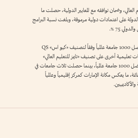
العالي، وضمان توافقه مع المعايير الدولية، حصلت ما
ية في الدولة على اعتمادات دولية مرموقة، وبلغت نسبة البرامج
ولي 75 %.
كما تم إدراج 11 مؤسسة تعليمية ضمن قائمة أفضل 1000 جامعة عالمياً وفقاً لتصنيف «كيو اس» QS
المية، في حين حصلت 6 مؤسسات تعليمية أخرى على تصنيف «تايمز للتعليم العالي»
Times Higher Education، ضمن قائمة أفضل 1000 جامعة عالمياً، بينما حصلت ثلاث جامعات في
ما يعكس مكانة الإمارات كمركز إقليمياً وعالمياً
الأكاديميين.