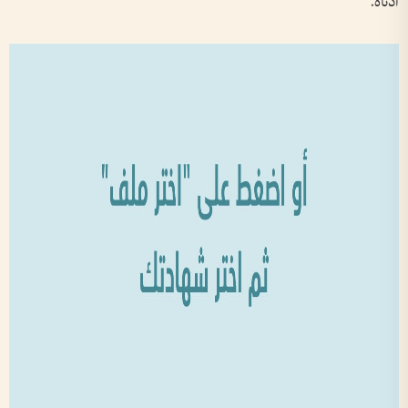
أدناه.