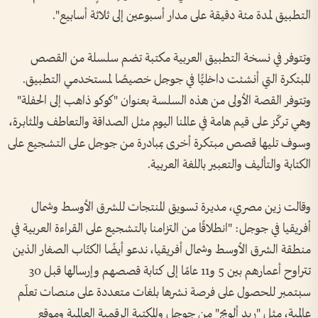
التطبيق لمدة مئة دقيقة على مدار أسبوعين إلى ثلاثة أسابيع".
وتتوفر في نسخة التطبيق العربية مكتبة تضم سلسلة من القصص
المبتكرة التي أنشئت داخليًّا في جوجل خصيصًا لمستخدمي التطبيق.
وتتوفر القصة الأولى من هذه السلسة بعنوان "كوكو ذاهب إلى الحفلة"
وهي تركّز على قيم هامة في عالمنا اليوم مثل الصداقة والتعاطف والمثابرة،
وسوف تليها قصص مبتكرة أخرى بمبادرة من جوجل على التشجيع على
الكتابة والتأليف والتعبير باللغة العربية.
وقالت زين مصري، مديرة تسويق المنتجات للشرق الأوسط وشمال
أفريقيا في جوجل: "انطلاقًا من التزامنا بالتشجيع على القراءة العربية في
منطقة الشرق الأوسط وشمال أفريقيا، ندعو أيضًا الكتّاب الصغار الذين
تتراوح أعمارهم بين 5 و11 عامًا إلى كتابة قصصهم وإرسالها قبل 30
سبتمبر للحصول على فرصة نشرها بلغات متعددة على منصات تعلّم
عالمية، مثل "ريد ألوبج" من جوجل والمكتبة الرقمية العالمية وموقع