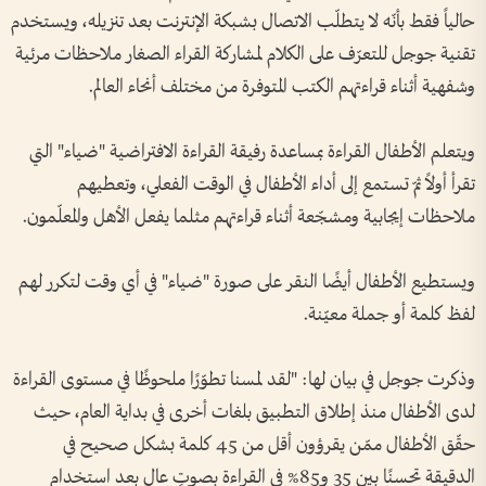
حالياً فقط بأنّه لا يتطلّب الاتصال بشبكة الإنترنت بعد تنزيله، ويستخدم
تقنية جوجل للتعرّف على الكلام لمشاركة القراء الصغار ملاحظات مرئية
وشفهية أثناء قراءتهم الكتب المتوفرة من مختلف أنحاء العالم.
ويتعلم الأطفال القراءة بمساعدة رفيقة القراءة الافتراضية "ضياء" التي
تقرأ أولاً ثمّ تستمع إلى أداء الأطفال في الوقت الفعلي، وتعطيهم
ملاحظات إيجابية ومشجّعة أثناء قراءتهم مثلما يفعل الأهل والمعلّمون.
ويستطيع الأطفال أيضًا النقر على صورة "ضياء" في أي وقت لتكرر لهم
لفظ كلمة أو جملة معيّنة.
وذكرت جوجل في بيان لها: "لقد لمسنا تطوّرًا ملحوظًا في مستوى القراءة
لدى الأطفال منذ إطلاق التطبيق بلغات أخرى في بداية العام، حيث
حقّق الأطفال ممّن يقرؤون أقل من 45 كلمة بشكل صحيح في
الدقيقة تحسنًا بين 35 و85% في القراءة بصوتٍ عالٍ بعد استخدام