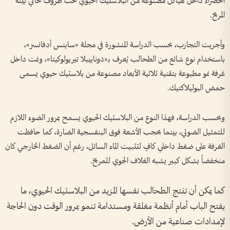
الخضراء داخل هياكل مصنوعة من البلاستيك الحيوي تحت ظروف تحاكي بيئة
المريخ.
وأجريت التجارب، بحسب الدراسة المنشورة في مجلة «ساينس أدفانسز»،
باستخدام نوع شائع من الطحالب يُعرف بـ«دوناييبلا تيريولوكيتا»، ونمت داخل
غرفة نمو مطبوعة بتقنية ثلاثية الأبعاد مصنوعة من بلاستيك حيوي يسمى
حمض البوليلاكتيك.
وبحسب الدراسة، فهذا النوع من البلاستيك الحيوي يسمح بمرور الضوء اللازم
للتمثيل الضوئي، بينما يحجب الأشعة فوق البنفسجية الضارة، كما حافظت
الغرفة على ضغط داخلي كافٍ لتثبيت الماء السائل، رغم أن الضغط الخارجي كان
منخفضاً بشكل كبير يشبه الغلاف الجوي للمريخ.
كما يمكن أن تنتج الطحالب نفسها المزيد من البلاستيك الحيوي، ما
يفتح الباب أمام أنظمة مغلقة ومستدامة تنمو بمرور الوقت دون الحاجة
لإمدادات صناعية من الأرض.