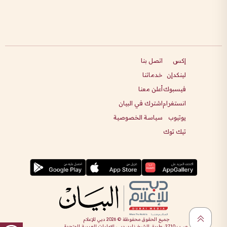
إكس
اتصل بنا
لينكدإن
خدماتنا
فيسبوك
أعلن معنا
انستغرام
اشترك في البيان
يوتيوب
سياسة الخصوصية
تيك توك
جميع الحقوق محفوظة ©
2026
دبي للإعلام
ص.ب 2710، طريق الشيخ زايد، دبي، الإمارات العربية المتحدة