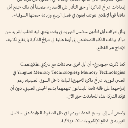
إمدادات شرائح الذاكرة أو حتى التأثير على الأسعار»، مضيفاً أن ذلك «يمنح أبل
دافعاً قوياً لإطلاق هواتف آيفون في فصل الربيع وزيادة حصتها السوقية».
وتأتي تحركات أبل لتأمين سلاسل التوريد في وقت يؤدي فيه الطلب المتزايد من
مراكز بيانات الذكاء الاصطناعي إلى أزمة عالمية في شرائح الذاكرة وارتفاع تكاليف
الإنتاج عبر القطاع.
كما ذكرت «بلومبرغ» أن أبل تجري محادثات مع شركتي ChangXin
Memory Technologies وYangtze Memory Technologies في
الصين لتوريد شرائح ذاكرة لأجهزتها المباعة داخل السوق الصينية، رغم
إدراجهما على قائمة تابعة للبنتاغون تتهمهما بدعم الجيش الصيني، دون أن
تؤكد الشركة هذه المحادثات حتى الآن.
وتسعى أبل إلى توسيع قاعدة مورديها في ظل الضغوط المتزايدة على سلاسل
التوريد في قطاع الإلكترونيات الاستهلاكية.