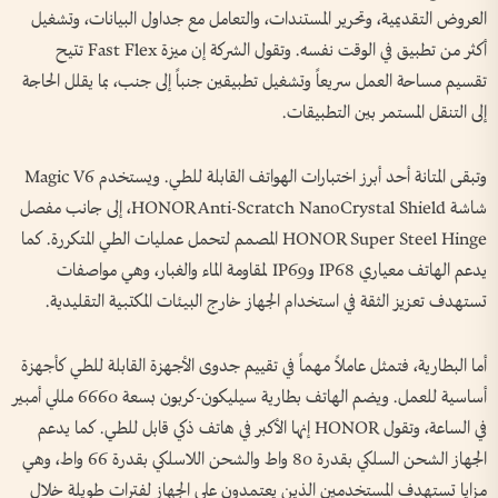
العروض التقديمية، وتحرير المستندات، والتعامل مع جداول البيانات، وتشغيل
أكثر من تطبيق في الوقت نفسه. وتقول الشركة إن ميزة Fast Flex تتيح
تقسيم مساحة العمل سريعاً وتشغيل تطبيقين جنباً إلى جنب، بما يقلل الحاجة
إلى التنقل المستمر بين التطبيقات.
وتبقى المتانة أحد أبرز اختبارات الهواتف القابلة للطي. ويستخدم Magic V6
شاشة HONOR Anti-Scratch NanoCrystal Shield، إلى جانب مفصل
HONOR Super Steel Hinge المصمم لتحمل عمليات الطي المتكررة. كما
يدعم الهاتف معياري IP68 وIP69 لمقاومة الماء والغبار، وهي مواصفات
تستهدف تعزيز الثقة في استخدام الجهاز خارج البيئات المكتبية التقليدية.
أما البطارية، فتمثل عاملاً مهماً في تقييم جدوى الأجهزة القابلة للطي كأجهزة
أساسية للعمل. ويضم الهاتف بطارية سيليكون-كربون بسعة 6660 مللي أمبير
في الساعة، وتقول HONOR إنها الأكبر في هاتف ذكي قابل للطي. كما يدعم
الجهاز الشحن السلكي بقدرة 80 واط والشحن اللاسلكي بقدرة 66 واط، وهي
مزايا تستهدف المستخدمين الذين يعتمدون على الجهاز لفترات طويلة خلال