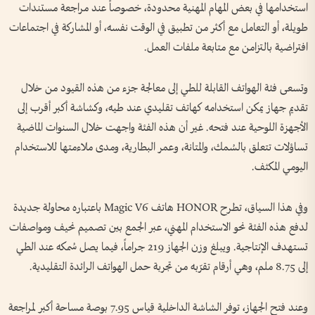
استخدامها في بعض المهام المهنية محدودة، خصوصاً عند مراجعة مستندات
طويلة، أو التعامل مع أكثر من تطبيق في الوقت نفسه، أو المشاركة في اجتماعات
افتراضية بالتزامن مع متابعة ملفات العمل.
وتسعى فئة الهواتف القابلة للطي إلى معالجة جزء من هذه القيود من خلال
تقديم جهاز يمكن استخدامه كهاتف تقليدي عند طيه، وكشاشة أكبر أقرب إلى
الأجهزة اللوحية عند فتحه. غير أن هذه الفئة واجهت خلال السنوات الماضية
تساؤلات تتعلق بالسُمك، والمتانة، وعمر البطارية، ومدى ملاءمتها للاستخدام
اليومي المكثف.
وفي هذا السياق، تطرح HONOR هاتف Magic V6 باعتباره محاولة جديدة
لدفع هذه الفئة نحو الاستخدام المهني، عبر الجمع بين تصميم نحيف ومواصفات
تستهدف الإنتاجية. ويبلغ وزن الجهاز 219 جراماً، فيما يصل سُمكه عند الطي
إلى 8.75 ملم، وهي أرقام تقرّبه من تجربة حمل الهواتف الرائدة التقليدية.
وعند فتح الجهاز، توفر الشاشة الداخلية قياس 7.95 بوصة مساحة أكبر لمراجعة