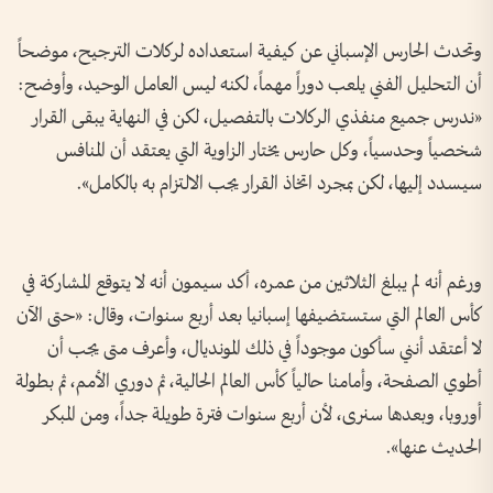
وتحدث الحارس الإسباني عن كيفية استعداده لركلات الترجيح، موضحاً
أن التحليل الفني يلعب دوراً مهماً، لكنه ليس العامل الوحيد، وأوضح:
«ندرس جميع منفذي الركلات بالتفصيل، لكن في النهاية يبقى القرار
شخصياً وحدسياً، وكل حارس يختار الزاوية التي يعتقد أن المنافس
سيسدد إليها، لكن بمجرد اتخاذ القرار يجب الالتزام به بالكامل».
ورغم أنه لم يبلغ الثلاثين من عمره، أكد سيمون أنه لا يتوقع المشاركة في
كأس العالم التي ستستضيفها إسبانيا بعد أربع سنوات، وقال: «حتى الآن
لا أعتقد أنني سأكون موجوداً في ذلك المونديال، وأعرف متى يجب أن
أطوي الصفحة، وأمامنا حالياً كأس العالم الحالية، ثم دوري الأمم، ثم بطولة
أوروبا، وبعدها سنرى، لأن أربع سنوات فترة طويلة جداً، ومن المبكر
الحديث عنها».