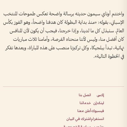
واختتم أوناي سيمون حديثه برسالة واضحة تعكس طموحات المنتخب
الإسباني، بقوله: «منذ بداية البطولة كان هدفنا واضحاً، وهو الفوز بكأس
العالم. سنبذل كل ما لدينا، وإذا خرجنا، فيجب أن يكون لأن المنافس
كان أفضل منا، وليس لأننا منحناه الفرصة، وأمامنا ثلاث مباريات
نهائية، تبدأ ببلجيكا، وكل تركيزنا منصب على هذه المباراة، وبعدها نفكر
في الخطوة التالية».
إكس
اتصل بنا
لينكدإن
خدماتنا
فيسبوك
أعلن معنا
انستغرام
اشترك في البيان
يوتيوب
سياسة الخصوصية