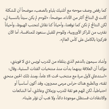
كما رفض وصف موسمه مع أتلتيك بلباو بالصعب، موضحاً أن المشكلة
كانت في النتائج أكثر من الأداء، موضحاً: «الموسم لم يكن سيئاً بالنسبة لي،
لكن النتائج لم تكن كما توقعنا، وأحياناً كنا نقاتل لتجنب الهبوط، وأحياناً
نقترب من المراكز الأوروبية، والموسم المقبل سنعود للمنافسة، أما الآن
فتركيزنا بالكامل على كأس العالم».
وأشاد سيمون بالدعم الذي يتلقاه من المدرب لويس دي لا فوينتي،
مؤكداً أن العلاقة بينهما بدأت منذ منتخبات الفئات السنية، وقال:
«استدعاني لأول مرة مع منتخب تحت 18 عاماً، ومنذ ذلك الحين منحني
ثقته، وبالطبع هناك حراس مرمى مميزون، وقد أكون أساسياً أو
احتياطياً، لكن المهم هو ثقة المدرب وزملائي وعائلتي، أما الشائعات
والانتقادات فستظل موجودة دائماً، ولا يجب أن تؤثر علينا».