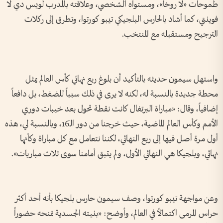
طموحات «لا روخا»، ومستواه الشخصي، وعلاقته بالمدرب لويس دي لا
فوينتي، كما أشاد بالحارس البلجيكي تيبو كورتوا، وتطرق إلى ركلات
الترجيح ومستقبله مع المنتخب.
واستهل سيمون حديثه بالتأكيد أن بلوغ ربع نهائي كأس العالم يمثل
محطة جديدة بالنسبة له، لكنه لا يرى في ذلك سبباً للضغط، بل دافعاً
إضافياً، وقال: «مباراة البرتغال كانت نقطة تحول بعد خيبات دوري
الأمم وكأس العالم الماضية، حيث خرجنا من دور الـ16، وبالنسبة لي، هذه
أول مرة أصل فيها إلى ربع النهائي، لكننا نتعامل مع كل مباراة وكأنها
نهائي، وبلجيكا هي النهائي الأول، ولم يتبق أمامنا سوى ثلاث مباريات».
وعن مواجهة تيبو كورتوا، وصف سيمون حارس بلجيكا بأنه أحد أكثر
حراس المرمى اكتمالاً في العالم، وأوضح: «بنيته الجسدية تمنحه حضوراً