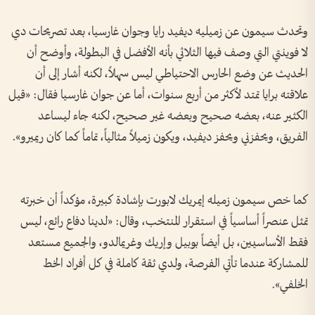
وتحدث سيمون عن زميليه ديفيد رايا وجوان غارسيا، بعد تصريحات دي
لا فوينتي التي وصف فيها الثلاثي بأنه الأفضل في البطولة، وأوضح أن
الحديث عن وضع الحارس الاحتياطي ليس سهلاً، لكنه أشار إلى أن
علاقته برايا تمتد لأكثر من أربع سنوات، أما عن جوان غارسيا فقال: «قيل
الكثير عنه، بعضه صحيح وبعضه غير صحيح، لكنه جاء ليساعد
الفريق، ويحفزني ويحفز ديفيد، ويكون زميلاً مثالياً، تماماً كما كان ريميرو».
كما خص سيمون زميله إيمريك لابورت بإشادة كبيرة، مؤكداً أن خبرته
تمثل عنصراً أساسياً في استقرار المنتخب، وقال: «لدينا دفاع رائع، ليس
فقط الأساسيين، بل أيضاً بوبيل وإريك وغريمالدو، والجميع مستعد
للمشاركة عندما تأتي الفرصة، ولدي ثقة كاملة في كل أفراد الخط
الخلفي».