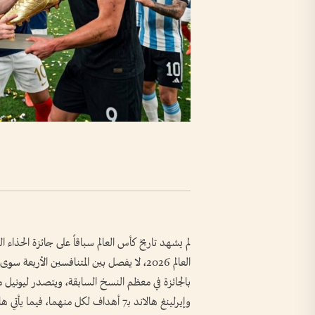
لم يشهد تاريخ كأس العالم سباقاً على جائزة الحذاء
العالم 2026، لا يفصل بين المتنافسين الأر
وإيرلينغ هالاند بـ7 أهداف لكل منهما، فيما يأتي هاري كين في المركز الرابع برصيد 6 أهداف.