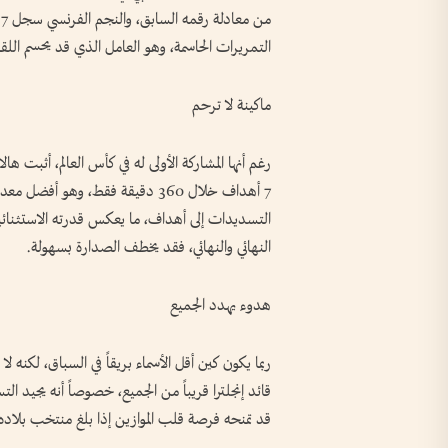
م
التمريرات الحاسمة، وهو العامل الذي قد يحسم الل
ماكينة لا ترحم
رغم أنها المشاركة الأولى له في كأس العالم، أثبت هال
7 أهداف خلال 360 دقيقة فقط، وهو أ
التسديدات إلى أهداف، ما يعكس قدرته الاستثنائ
النهائي والنهائي، فقد يخطف الصدارة بسهولة.
هدوء يهدد الجميع
قائد إنجلترا قريباً من الجميع، خصوصاً أنه يجيد الت
قد تمنحه فرصة قلب الموازين إذا بلغ منتخب بلاده ا