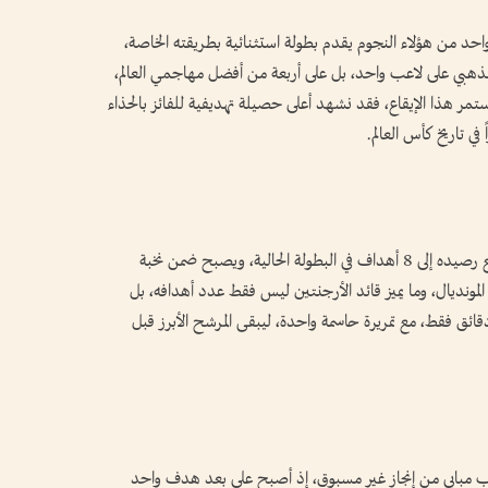
حد من هؤلاء النجوم يقدم بطولة استثنائية بطريقته الخاصة،
الذهبي على لاعب واحد، بل على أربعة من أفضل مهاجمي العالم،
استمر هذا الإيقاع، فقد نشهد أعلى حصيلة تهديفية للفائز بالحذاء
ي تاريخ كأس العالم.
يواصل ميسي كتابة التاريخ في كأس العالم، بعدما رفع رصيده إلى 8 أهداف في البطولة الحالية، ويصبح ضمن نخبة
 المونديال، وما يميز قائد الأرجنتين ليس فقط عدد أهدافه، بل
ءته الكبيرة، إذ سجل ثمانية أهداف خلال 410 دقائق فقط، مع تمريرة حاسمة واحدة، ليبقى المرشح الأبرز قبل
ه بالحذاء الذهبي في مونديال 2022، يقترب مبابي من إنجاز غير مسبوق، إذ أصبح على بعد هدف واحد