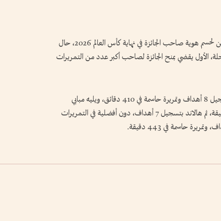
يعتمد الاتحاد الدولي لكرة القدم (فيفا) على معيارين لحسم هوية صاحب الجائزة في نهاية كأس العالم 2026، حال
لة، الأول يقضي بمنح الجائزة لصاحب أكبر عدد من التمريرات
ووفقاً للمعيارين، يبدو ميسي الأقرب للجائزة بتسجيل 8 أهداف وتمريرة حاسمة في 410 دقائق، ويليه مبابي
بتسجيل 7 أهداف، وتمريرتين حاسمتين في 441 دقيقة، ثم هالاند بتسجيل 7 أهداف، دون أفضلية في التمريرات