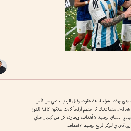
 الذهبي بهذه الشراسة منذ عقود، وقبل المربع الذهبي من كأس
بعة سوى هدفين، بينما يمتلك كل منهم أرقاماً كانت ستكون كافية للفوز
بالجائزة في معظم النسخ السابقة، ويتصدر ليونيل ميسي السباق برصيد 8 أهداف، ويطارده كل من كيليان مبابي