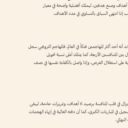
ن معادلة رقمه السابق، والنجم الفرنسي سجل 7 أهداف وصنع هدفين، ليملك أفضلية واضحة في معيار
قب إذا انتهى السباق بالتساوي في عدد الأهداف.
اند أنه أحد أكثر المهاجمين فتكاً في العالم، فالمهاجم النرويجي سجل
فضل معدل بين المتنافسين الأربعة، كما يمتلك أعلى نسبة تحويل
ية على استغلال الفرص، وإذا واصل بالكفاءة نفسها في نصف
ربما يكون كين أقل الأسماء بريقاً في السباق، لكنه لا يزال في قلب المنافسة برصيد 6 أهداف، وتمريرات حاسمة، ليبقى
سجيل في المباريات الكبرى، كما أن دقته العالية في إنهاء الهجمات
لنهائي.