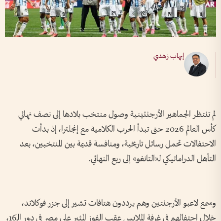
إيهاب زهدي
لم تنتظر الجماهير الأرجنتينية وصول منتخب بلادها إلى نصف نهائي
كأس العالم 2026 حتى تبدأ الحرب الكلامية مع إنجلترا، إذ بدأت
الاحتفالات تحمل رسائل تاريخية، ومنافسة قديمة بين المنتخبين، بعد
التأهل الدراماتيكي لـ«التانغو» إلى ربع النهائي.
وسمع لاعبو الأرجنتين وهم يرددون هتافات تشير إلى جزر فوكلاند،
خلال احتفالهم في غرفة الملابس عقب الفوز المثير على مصر في دور الـ16،