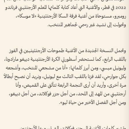
2022 في قطر، والأغنية التي أعاد كتابة كلماتها المعلم الأرجنتيني فرناندو
روميرو، مستوحاة من أغنية فرقة السكا الأرجنتينية «لا موسكا»،
وتحولت إلى نشيد غير رسمي لجماهير المنتخب.
وتحمل النسخة الجديدة من الأغنية طموحات الأرجنتينيين في الفوز
باللقب الرابع، كما تستحضر أسطورتي الكرة الأرجنتينية دييغو مارادونا،
وليونيل ميسي، ومن أبرز كلماتها: «أنا من مشجعي المنتخب، وأشجعه
بكل جوارحي، لقد فزنا باللقب الثالث مع ليونيل، ونريد أن نصبح أبطالاً
مرة أخرى، وأريد أن أرى النجمة الرابعة تتألق على القميص، وأنا
أرجنتيني من المهد إلى اللحد، من أجل جزر فوكلاند، من أجل دييغو،
ومن أجل الفصل الأخير من حياة ليو».
وتشير كلمات الأغنية إلى جزر فوكلاند، التي تسميها الأرجنتين