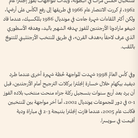
المنتخبان خمس مرات في البطولة، وبدأت المواجهات بفوز إنجلترا عام
1962، ثم كررت الانتصار عام 1966 في طريقها إلى رفع الكأس على أرضها،
ولكن أكثر اللقاءات شهرة جاءت في مونديال 1986 بالمكسيك، عندما قاد
دييغو مارادونا الأرجنتين للفوز بهدفه الشهير باليد، وهدفه الأسطوري
الذي عرف لاحقاً بـ«هدف القرن»، في طريق المنتخب الأرجنتيني للتتويج
باللقب.
وفي كأس العالم 1998 شهدت المواجهة لحظة شهيرة أخرى عندما طرد
ديفيد بيكهام خلال خسارة إنجلترا بركلات الترجيح أمام الأرجنتين، قبل
أن يرد بعد أربع سنوات بتسجيل ركلة جزاء منحت منتخب بلاده الفوز
1-0 في دور المجموعات بمونديال 2002، أما آخر مواجهة بين المنتخبين
فكانت عام 2005، عندما فازت إنجلترا بنتيجة 3-2 في مباراة ودية
أقيمت في سويسرا.