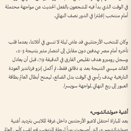
في الوقت الذي بدأ فيه المشجعون بالفعل الحديث عن مواجهة محتملة
أمام منتخب إنجلترا في الدور نصف النهائي.
وكان المنتخب الأرجنتيني قد عاش ليلة لا تنسى في أتلانتا، بعدما قلب
تأخره أمام مصر بهدفين دون مقابل إلى انتصار مثير بنتيجة 3-2،
وسجل روميرو هدف تقليص الفارق في الدقيقة 79، قبل أن يعادل
القائد ميسي النتيجة بعد 4 دقائق فقط، ثم أكمل إنزو فرنانديز العودة
التاريخية بهدف رأسي في الوقت بدل الضائع، ليمنح أبطال العالم بطاقة
العبور إلى ربع النهائي لمواجهة سويسرا.
أغنية «موتشاتشوس»
بعد المباراة احتفل لاعبو الأرجنتين داخل غرفة الملابس بترديد أغنية
«موتشاتشوس»، التي أصبحت رمزاً لرحلة المنتخب نحو لقب كأس العالم