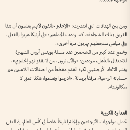
مواجهة جديدة.
ومن بين الهتافات التي انتشرت: «الإنجليز خائفون لأنهم يعلمون أن هذا
الفريق يمتلك الشجاعة»، كما رددت الجماهير: «في أزتيكا هربوا بالفعل،
وفي ميامي سنجعلهم يهربون مرة أخرى».
وتجمع عدد كبير من المشجعين عند مسلة بوينس آيرس الشهيرة
للاحتفال بالتأهل، مرددين: «والآن ترون، من لا يقفز فهو إنجليزي»،
ونشر الاتحاد الأرجنتيني لكرة القدم مقطعاً من احتفالات اللاعبين عبر
حساباته الرسمية، مرفقاً برسالة: «ادرسوا وتعلموا، هكذا تغني لا
سكالونيتا».
العداوة الكروية
تحمل مواجهات الأرجنتين وإنجلترا تاريخاً خاصاً في كأس العالم، إذ التقى