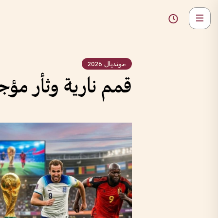
مونديال 2026
قمم نارية وثأر مؤج