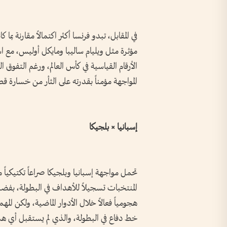
في المقابل، تبدو فرنسا أكثر اكتمالاً مقارنة 
مؤثرة مثل ويليام ساليبا ومايكل أوليس، مع ا
الأرقام القياسية في كأس العالم، ورغم التفوق ا
المواجهة مؤمناً بقدرته على الثأر من خسارة قطر
إسبانيا × بلجيكا
تحمل مواجهة إسبانيا وبلجيكا صراعاً تكتيكياً 
المنتخبات تسجيلاً للأهداف في البطولة، بفضل ت
هجومياً فعالاً خلال الأدوار الماضية، ولكن ا
خط دفاع في البطولة، والذي لم يستقبل أي هد