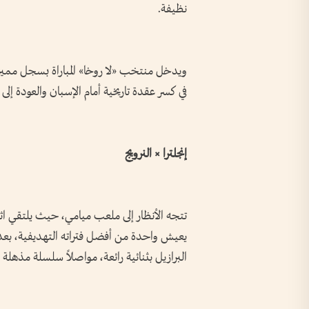
نظيفة.
ويدخل منتخب «لا روخا» المباراة بسجل مميز 
في كسر عقدة تاريخية أمام الإسبان والعودة إلى
إنجلترا × النرويج
تتجه الأنظار إلى ملعب ميامي، حيث يلتقي اثنان
يعيش واحدة من أفضل فتراته التهديفية، بعدم
البرازيل بثنائية رائعة، مواصلاً سلسلة مذهل