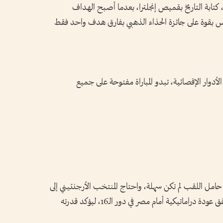
، كتابة التاريخ بقميص إنجلترا، بعدما أصبح الهداف
نافس بقوة على جائزة الحذاء الذهبي بفارق هدف واحد فقط
الأدوار الإقصائية، تبدو المباراة مفتوحة على جميع
ة حامل اللقب لم تكن سهلة، واحتاج المنتخب الأرجنتيني إلى
وقت إضافي لتجاوز الرأس الأخضر، قبل أن يحقق عودة دراماتيكية أمام مصر في دور الـ16، ليؤكد قدرته