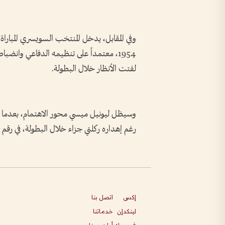
وفي المقابل، يدخل المنتخب السويسري المباراة ب
1954، معتمداً على تنظيمه الدفاعي وانضب
لفتت الأنظار خلال البطولة.
وسيظل ليونيل ميسي محور الاهتمام، بعدما رف
رغم إهداره ركلتي جزاء خلال البطولة، في رقم سل
إكس
اتصل بنا
لينكدإن
خدماتنا