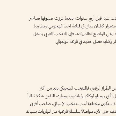
بما كانت عليه قبل أربع سنوات، بعدما عززت صفوفها بعناصر
ستمرار كيليان مبابي في قيادة الخط الهجومي ومطاردة
لتاريخي الواضح لـ«الديوك»، فإن المنتخب المغربي يدخل
 وكتابة فصل جديد في تاريخه المونديالي.
من الطراز الرفيع، فالمنتخب البلجيكي يعد من أكثر
ألق روميلو لوكاكو ولياندرو تروسارد، اللذين شكلا ثنائياً
لمهمة ستكون مختلفة أمام المنتخب الإسباني، صاحب أقوى
ف حتى الآن، مواصلاً سلسلة تاريخية من المباريات بشباك