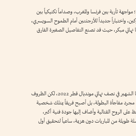
 مواجهة ثأرية بين فرنسا والمغرب، وصداماً تكتيكياً بين
وكين، واختباراً جديداً للأرجنتين أمام الطموح السويسري،
ها نهائي مبكر، حيث قد تصنع التفاصيل الصغيرة الفارق
تتجدد المواجهة بين فرنسا والمغرب بعد لقائهما الشهير في نصف نهائي مونديال قطر 2022، لكن الظروف
 يعد مجرد مفاجأة البطولة، بل أصبح فريقاً يمتلك شخصية
على الروح القتالية وأضاف إليها جودة فنية أكبر،
 طويلة من المباريات دون هزيمة، ساعياً لتحقيق أول