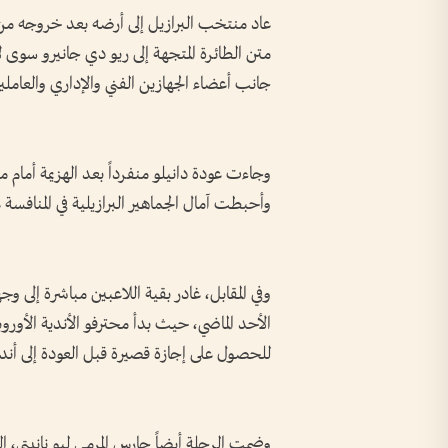
متن الطائرة المتجهة إلى ريو دي جانيرو سوى ل
جانب أعضاء الجهازين الفني والإداري والعاملين
وجاءت عودة دانيلو منفرداً بعد الهزيمة أمام م
وأحبطت آمال الجماهير البرازيلية في المنافسة 
وفي المقابل، غادر بقية اللاعبين مباشرة إلى
الأحد الماضي، حيث بدأ محترفو الأندية الأورو
للحصول على إجازة قصيرة قبل العودة إلى أندي
وضمت الرحلة أيضاً حارس المرمى ليو نانيتي، الذ