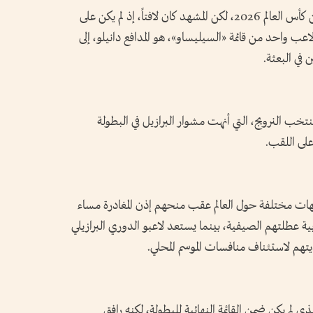
عاد منتخب البرازيل إلى أرضه بعد خروجه من كأس العالم 2026، لكن المشهد كان لافتاً، إذ لم يكن على
اعب واحد من قائمة «السيليساو»، هو المدافع دانيلو، إلى
 في البعثة.
نتخب النرويج، التي أنهت مشوار البرازيل في البطولة
على اللقب.
 وجهات مختلفة حول العالم عقب منحهم إذن المغادرة مساء
بية عطلتهم الصيفية، بينما يستعد لاعبو الدوري البرازيلي
تهم لاستئناف منافسات الموسم المحلي.
ي لم يكن ضمن القائمة النهائية للبطولة، لكنه رافق