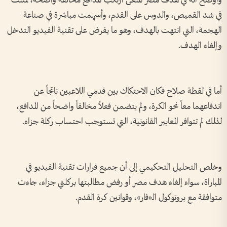
وأوضح أنه في هدف مصر المُلغى ارتكب المدافع مخالفة واضحة، تمثلت
في شد القميص، والدوس على القدم، وأسهمت مباشرة في صناعة
الهجمة، التي انتهت بالهدف، وهو ما يفرض على تقنية الفيديو التدخل
وإلغاء الهدف.
أما في لقطة صلاح فكان الاحتكاك بين قدمي اللاعبين ناتجاً عن
اندفاعهما معاً نحو الكرة، ولم يتضمن فعلاً مخالفاً واضحاً من المدافع،
لذلك لم تتوافر المعايير القانونية، التي تستوجب احتساب ركلة جزاء.
وخلص التحليل التحكيمي إلى أن جميع قرارات تقنية الفيديو في
المباراة، سواء إلغاء هدف مصر أو رفض مطالبتها بركلتي جزاء، جاءت
متوافقة مع بروتوكول الـ«فار»، وقوانين كرة القدم.