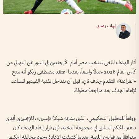
إيهاب زهدي
أثار الهدف الملغى لمنتخب مصر أمام الأرجنتين في الدور ثمن النهائي من
كأس العالم 2026 جدلاً واسعاً، بعدما اعتقد مصطفى زيكو أنه منح
«الفراعنة» التقدم بهدف ثانٍ، قبل أن تتدخل تقنية الفيديو المساعد
لإلغاء الهدف بعد مراجعة مطولة.
ووفقاً للتحليل التحكيمي، الذي نشرته شبكة «إسبن»، للإنجليزي أندي
ديفيز، الحكم السابق في مجموعة النخبة، فإن قرار إلغاء الهدف كان
متوافقاً مع قوانين اللعبة، بعدما كشفت الإعادة وجود مخالفة ارتكبها