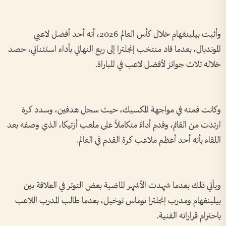
وأثبت بيلينغهام خلال كأس العالم 2026، أنه أحد أفضل لاعبي
المونديال، بعدما قاد منتخب إنجلترا إلى ربع النهائي بأداء استثنائي، حصد
خلاله ثلاث جوائز لأفضل لاعب في المباراة.
وكانت قمته في مواجهة المكسيك، حيث سجل هدفين، وسدد كرة
ارتدت من القائم، وقدم أداءً متكاملاً على ملعب أزتيكا، الذي وصفه بعد
اللقاء بأنه أحد أعظم ملاعب كرة القدم في العالم.
ويأتي ذلك بعدما شهدت الأشهر الماضية بعض التوتر في العلاقة بين
بيلينغهام ومدرب إنجلترا توماس توخيل، بعدما طالب المدرب اللاعب
باحترام قراراته الفنية.