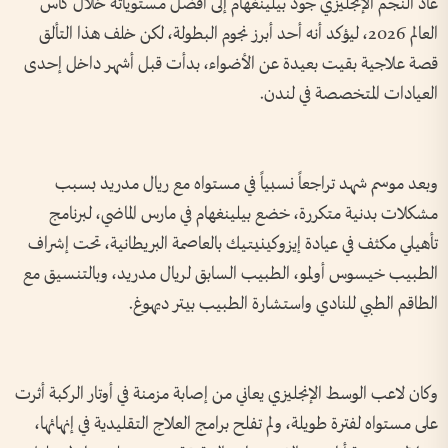
عاد النجم الإنجليزي جود بيلينغهام إلى أفضل مستوياته خلال كأس
العالم 2026، ليؤكد أنه أحد أبرز نجوم البطولة، لكن خلف هذا التألق
قصة علاجية بقيت بعيدة عن الأضواء، بدأت قبل أشهر داخل إحدى
العيادات المتخصصة في لندن.
وبعد موسم شهد تراجعاً نسبياً في مستواه مع ريال مدريد بسبب
مشكلات بدنية متكررة، خضع بيلينغهام في مارس الماضي، لبرنامج
تأهيلي مكثف في عيادة إيزوكينيتيك بالعاصمة البريطانية، تحت إشراف
الطبيب خيسوس أولمو، الطبيب السابق لريال مدريد، وبالتنسيق مع
الطاقم الطبي للنادي واستشارة الطبيب بيتر ديهوغ.
وكان لاعب الوسط الإنجليزي يعاني من إصابة مزمنة في أوتار الركبة أثرت
على مستواه لفترة طويلة، ولم تفلح برامج العلاج التقليدية في إنهائها،