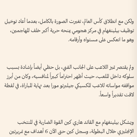
ولكن مع انطلاق كأس العالم، تغيرت الصورة بالكامل، بعدما أعاد توخيل
توظيف بيلينغهام في مركز هجومي يمنحه حرية أكبر خلف المهاجمين،
وهو ما انعكس على مستواه وأرقامه.
ولم يقتصر تميز اللاعب على الجانب الفني، بل حظي أيضاً بإشادة بسبب
سلوكه داخل الملعب، حيث أظهر احتراماً كبيراً لمنافسيه، وكان من أبرز
مواقفه مواساته للاعب المكسيكي جيلبرتو مورا بعد نهاية المباراة، في لقطة
لاقت تقديراً واسعاً.
ويشكل بيلينغهام مع القائد هاري كين القوة الضاربة في المنتخب
الإنجليزي خلال البطولة، وسجل كين حتى الآن 6 أهداف مع تمريرتين