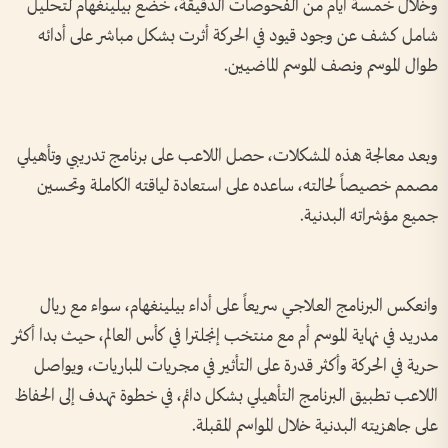
وخلال خمسة أيام من الفحوصات الدقيقة، خضع بيلينغهام لتحليل
شامل كشف عن وجود قيود في الحركة أثرت بشكل مباشر على أدائه
طوال الموسم ونصف الموسم الماضيين.
وبعد معالجة هذه المشكلات، حصل اللاعب على برنامج تدريبي وتأهيلي
مصمم خصيصاً لحالته، ساعده على استعادة لياقته الكاملة وتحسين
جميع مؤشراته البدنية.
وانعكس البرنامج العلاجي سريعاً على أداء بيلينغهام، سواء مع ريال
مدريد في نهاية الموسم أم مع منتخب إنجلترا في كأس العالم، حيث بدا أكثر
حرية في الحركة وأكثر قدرة على التأثير في مجريات المباريات، ويواصل
اللاعب تطبيق البرنامج التأهيلي بشكل دائم، في خطوة تهدف إلى الحفاظ
على جاهزيته البدنية خلال المواسم المقبلة.