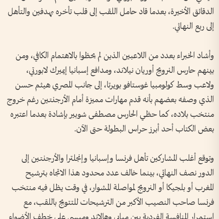
الدقائق الأخيرة، بعدما قاد حامل اللقب إلى قلب تأخره بهدفين والتأهل
إلى ربع النهائي.
وأشاد الخبراء بعدد من اللاعبين الذين لم يحظوا بالاهتمام الكافي، ومن
بينهم حارس النرويج أوريان نيلاند، ومدافع إسبانيا إيميرك لابورتي،
ولاعب وسط كولومبيا غوستافو بويرتا، إلى جانب المصري هيثم حسن
الذي وصفه بعضهم بأنه قدم مهارات مميزة أمام الأرجنتين رغم خروج
منتخب بلاده، كما حظي الحارس مصطفى شوبير بإشادة بعدما اعتبره
بعض الكتاب أحد أبرز حراس البطولة حتى الآن.
وتوقع أغلب المشاركين تأهل فرنسا وإسبانيا وإنجلترا والأرجنتين إلى
الدور نصف النهائي، بينما خالف عدد محدود هذا الاتجاه بترشيح
المغرب أو بلجيكا أو النرويج لمواصلة المشوار، في وقت يظل فيه منتخب
فرنسا صاحب النصيب الأكبر من الترشيحات للتتويج باللقب، مع
استمرار المنافسة الفردية بين مبابي وهالاند وميسي على خطف الأضواء