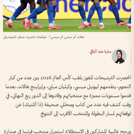
هالاند أم مبابي أم ميسي؟.. توقعات الخبراء لبطل المونديال
سارة عبد الباقي
انحصرت الترشيحات للفوز بلقب كأس العالم 2026 بين عدد من كبار
النجوم، يتقدمهم ليونيل ميسي، وكيليان مبابي، وإيرلينج هالاند، بعدما
قدموا مستويات مميزة مع منتخباتهم وقادوها إلى الدور ربع النهائي، في
وقت كشف فيه عدد من كتاب ومحللي صحيفة (ذا أثلتيك) عن
توقعاتهم لمسار البطولة والمنتخب الأقرب إلى التتويج.
ورجح غالبية المشاركين في الاستطلاع استمرار منتخب فرنسا في صدارة