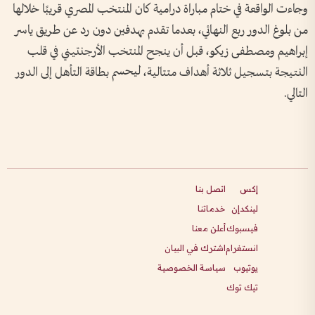
وجاءت الواقعة في ختام مباراة درامية كان المنتخب المصري قريبًا خلالها
من بلوغ الدور ربع النهائي، بعدما تقدم بهدفين دون رد عن طريق ياسر
إبراهيم ومصطفى زيكو، قبل أن ينجح المنتخب الأرجنتيني في قلب
النتيجة بتسجيل ثلاثة أهداف متتالية، ليحسم بطاقة التأهل إلى الدور
التالي.
إكس
اتصل بنا
لينكدإن
خدماتنا
فيسبوك
أعلن معنا
انستغرام
اشترك في البيان
يوتيوب
سياسة الخصوصية
تيك توك