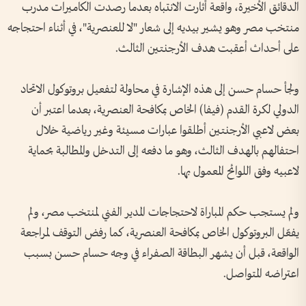
الدقائق الأخيرة، واقعة أثارت الانتباه بعدما رصدت الكاميرات مدرب
منتخب مصر وهو يشير بيديه إلى شعار "لا للعنصرية"، في أثناء احتجاجه
على أحداث أعقبت هدف الأرجنتين الثالث.
ولجأ حسام حسن إلى هذه الإشارة في محاولة لتفعيل بروتوكول الاتحاد
الدولي لكرة القدم (فيفا) الخاص بمكافحة العنصرية، بعدما اعتبر أن
بعض لاعبي الأرجنتين أطلقوا عبارات مسيئة وغير رياضية خلال
احتفالهم بالهدف الثالث، وهو ما دفعه إلى التدخل والمطالبة بحماية
لاعبيه وفق اللوائح المعمول بها.
ولم يستجب حكم المباراة لاحتجاجات المدير الفني لمنتخب مصر، ولم
يفعّل البروتوكول الخاص بمكافحة العنصرية، كما رفض التوقف لمراجعة
الواقعة، قبل أن يشهر البطاقة الصفراء في وجه حسام حسن بسبب
اعتراضه المتواصل.