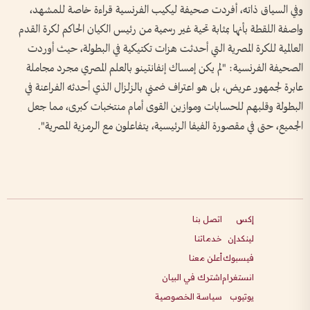
وفي السياق ذاته، أفردت صحيفة ليكيب الفرنسية قراءة خاصة للمشهد،
واصفة اللقطة بأنها بمثابة تحية غير رسمية من رئيس الكيان الحاكم لكرة القدم
العالمية للكرة المصرية التي أحدثت هزات تكتيكية في البطولة، حيث أوردت
الصحيفة الفرنسية: "لم يكن إمساك إنفانتينو بالعلم المصري مجرد مجاملة
عابرة لجمهور عريض، بل هو اعتراف ضمني بالزلزال الذي أحدثه الفراعنة في
البطولة وقلبهم للحسابات وموازين القوى أمام منتخبات كبرى، مما جعل
الجميع، حتى في مقصورة الفيفا الرئيسية، يتفاعلون مع الرمزية المصرية".
إكس
اتصل بنا
لينكدإن
خدماتنا
فيسبوك
أعلن معنا
انستغرام
اشترك في البيان
يوتيوب
سياسة الخصوصية