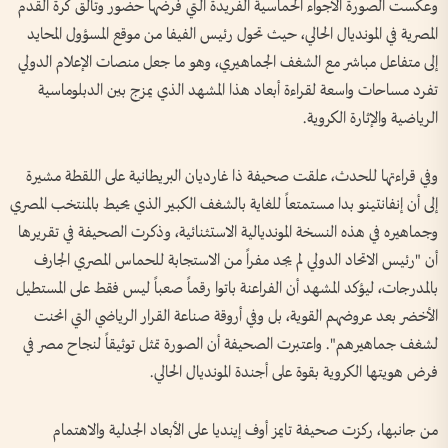
وعكست الصورة الأجواء الحماسية الفريدة التي فرضها حضور وتألق كرة القدم
المصرية في المونديال الحالي، حيث تحول رئيس الفيفا من موقع المسؤول المحايد
إلى متفاعل مباشر مع الشغف الجماهيري، وهو ما جعل منصات الإعلام الدولي
تفرد مساحات واسعة لقراءة أبعاد هذا المشهد الذي يمزج بين الدبلوماسية
الرياضية والإثارة الكروية.
وفي قراءتها للحدث، علقت صحيفة ذا غارديان البريطانية على اللقطة مشيرة
إلى أن إنفانتينو بدا مستمتعاً للغاية بالشغف الكبير الذي يحيط بالمنتخب المصري
وجماهيره في هذه النسخة المونديالية الاستثنائية، وذكرت الصحيفة في تقريرها
أن "رئيس الاتحاد الدولي لم يجد مفراً من الاستجابة للحماس المصري الجارف
بالمدرجات، ليؤكد المشهد أن الفراعنة باتوا رقماً صعباً ليس فقط على المستطيل
الأخضر بعد عروضهم القوية، بل وفي أروقة صناعة القرار الرياضي التي انحنت
لشغف جماهيرهم". واعتبرت الصحيفة أن الصورة تمثل توثيقاً لنجاح مصر في
فرض هويتها الكروية بقوة على أجندة المونديال الحالي.
من جانبها، ركزت صحيفة تايمز أوف إينديا على الأبعاد الجدلية والاهتمام