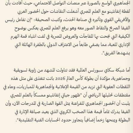
الجماهيري الواسع بالصورة عبر منصات التواصل الاجتماعي، حيث أفادت بأن
لقطة إنفانتينو مع العلم المصري أشعلت النقاشات حول الحضور العربي
والأفريقي القوي وتأثيره في صناعة الحدث، وكتبت الصحيفة: "إن تفاعل رئيس
الفيفا الصريح والتقاط الصور معه وهو يرفع العلم المصري يعكس بوضوح
الكيفية التي نجحت بها المفاجآت والعروض المصرية في لفت انتباه قمة الهرم
الإداري للعبة، مما يضفي طابعاً من الاعتراف الدولي بالطفرة الهائلة التي
يشهدها الفريق".
أما شبكة سكاي سبورتس العالمية فقد تناولت المشهد من زاوية تسويقية
وجماهيرية، مؤكدة أن بطولة كأس العالم 2026 باتت تتغذى على مثل هذه
اللقطات العفوية التي تزيد من القيمة الإعلانية والجماهيرية للمباريات، وجاء في
مقتطفات تحليلها الرياضي أن "ظهور جياني إنفانتينو ممسكاً بالعلم المصري
يثبت أن الحضور الجماهيري للفراعنة يمثل القوة الضاربة في المدرجات الآن، وأن
الفيفا يدرك تماماً قيمة هذا الصخب الكروي الذي يعيد صياغة الإثارة في
البطولة ويمنحها زخماً إضافياً يتجاوز حدود الحسابات الفنية التقليدية".