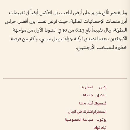
ولم يقتصر تألق شوبير على أرض الملعب، بل انعكس أيضاً في تقييمات
أبرز منصات الإحصائيات العالمية، حيث فرض نفسه بين أفضل حراس
البطولة، ونال تقييماً بلغ 8.23 من 10 في الشوط الأول من مواجهة
الأرجنتين، بعدما تصدى لركلة جزاء ليونيل ميسي، وأكثر من فرصة
خطيرة للمنتخب الأرجنتيني.
إكس
اتصل بنا
لينكدإن
خدماتنا
فيسبوك
أعلن معنا
انستغرام
اشترك في البيان
يوتيوب
سياسة الخصوصية
تيك توك