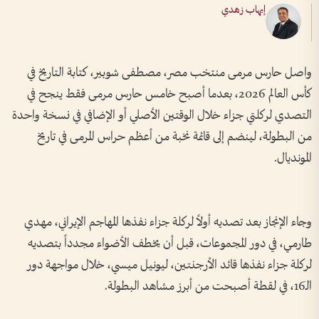
إيهاب زهدي
واصل حارس مرمى منتخب مصر، مصطفى شوبير، كتابة التاريخ في
كأس العالم 2026، بعدما أصبح خامس حارس مرمى فقط ينجح في
التصدي لركلتي جزاء خلال الوقتين الأصلي أو الإضافي في نسخة واحدة
من البطولة، لينضم إلى قائمة نخبة من أعظم حراس المرمى في تاريخ
المونديال.
وجاء الإنجاز بعد تصديه أولاً لركلة جزاء نفذها المهاجم الإيراني، مهدي
طارمي، في دور المجموعات، قبل أن يخطف الأضواء مجدداً بتصديه
لركلة جزاء نفذها قائد الأرجنتين، ليونيل ميسي، خلال مواجهة دور
الـ16، في لقطة أصبحت من أبرز مشاهد البطولة.