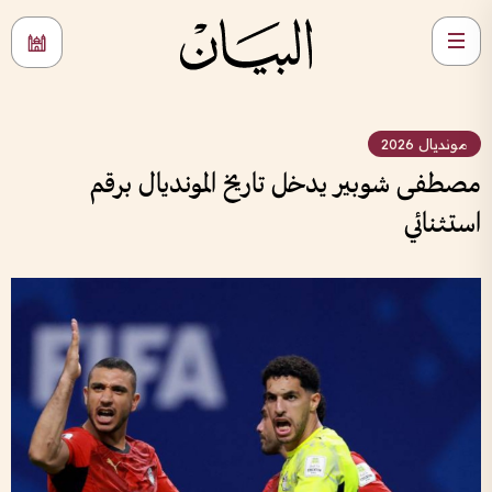
مونديال 2026
مصطفى شوبير يدخل تاريخ المونديال برقم
استثنائي