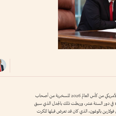
استغلت الصحافة الأوروبية خروج المنتخب الأمريكي من كأس العالم 2026 للسخرية من أصحاب
الأرض، عقب الخسارة أمام بلجيكا بنتيجة 4-1 في دور الستة عشر، وربطت ذلك بالجدل الذي سبق
كي فولارين بالوغون، الذي كان قد تعرض قبلها للكرت