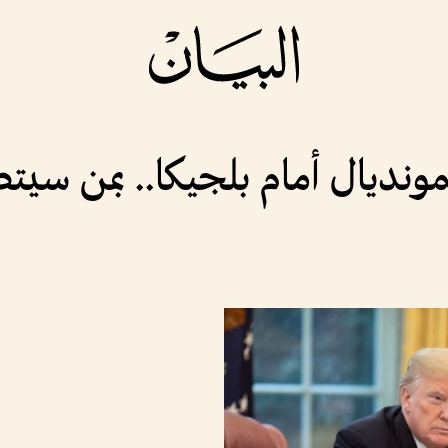
مونديال أمام بلجيكا.. بمن سيت