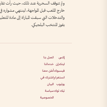
ولم تتوقف السخرية عند ذلك، حيث رأت تقارير
خارج الملعب قبل المواجهة، لينتهي مشواره في
والتدخلات التي سبقت المباراة إلى مادة للتعل
بفوز المنتخب البلجيكي.
إكس
اتصل بنا
لينكدإن
خدماتنا
فيسبوك
أعلن معنا
انستغرام
اشترك في
يوتيوب
البيان
تيك توك
سياسة
الخصوصية