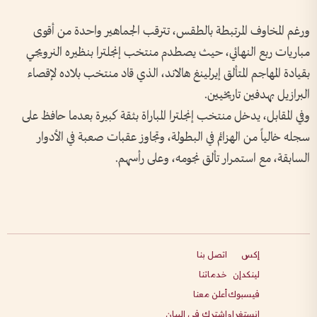
ورغم المخاوف المرتبطة بالطقس، تترقب الجماهير واحدة من أقوى
مباريات ربع النهائي، حيث يصطدم منتخب إنجلترا بنظيره النرويجي
بقيادة المهاجم المتألق إيرلينغ هالاند، الذي قاد منتخب بلاده لإقصاء
البرازيل بهدفين تاريخيين.
وفي المقابل، يدخل منتخب إنجلترا المباراة بثقة كبيرة بعدما حافظ على
سجله خالياً من الهزائم في البطولة، وتجاوز عقبات صعبة في الأدوار
السابقة، مع استمرار تألق نجومه، وعلى رأسهم.
إكس
اتصل بنا
لينكدإن
خدماتنا
فيسبوك
أعلن معنا
انستغرام
اشترك في البيان