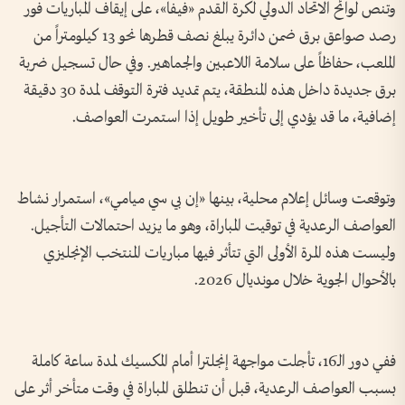
وتنص لوائح الاتحاد الدولي لكرة القدم «فيفا»، على إيقاف المباريات فور
رصد صواعق برق ضمن دائرة يبلغ نصف قطرها نحو 13 كيلومتراً من
الملعب، حفاظاً على سلامة اللاعبين والجماهير. وفي حال تسجيل ضربة
برق جديدة داخل هذه المنطقة، يتم تمديد فترة التوقف لمدة 30 دقيقة
إضافية، ما قد يؤدي إلى تأخير طويل إذا استمرت العواصف.
وتوقعت وسائل إعلام محلية، بينها «إن بي سي ميامي»، استمرار نشاط
العواصف الرعدية في توقيت المباراة، وهو ما يزيد احتمالات التأجيل.
وليست هذه المرة الأولى التي تتأثر فيها مباريات المنتخب الإنجليزي
بالأحوال الجوية خلال مونديال 2026.
ففي دور الـ16، تأجلت مواجهة إنجلترا أمام المكسيك لمدة ساعة كاملة
بسبب العواصف الرعدية، قبل أن تنطلق المباراة في وقت متأخر أثر على