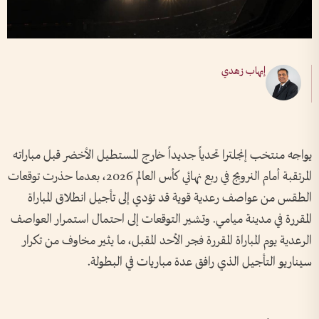
إيهاب زهدي
يواجه منتخب إنجلترا تحدياً جديداً خارج المستطيل الأخضر قبل مباراته
المرتقبة أمام النرويج في ربع نهائي كأس العالم 2026، بعدما حذرت توقعات
الطقس من عواصف رعدية قوية قد تؤدي إلى تأجيل انطلاق المباراة
المقررة في مدينة ميامي. وتشير التوقعات إلى احتمال استمرار العواصف
الرعدية يوم المباراة المقررة فجر الأحد المقبل، ما يثير مخاوف من تكرار
سيناريو التأجيل الذي رافق عدة مباريات في البطولة.