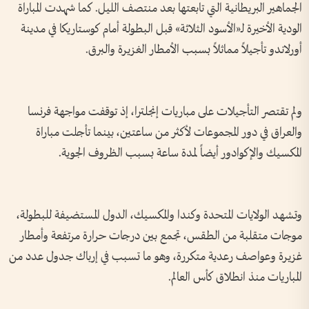
الجماهير البريطانية التي تابعتها بعد منتصف الليل. كما شهدت المباراة
الودية الأخيرة لـ«الأسود الثلاثة» قبل البطولة أمام كوستاريكا في مدينة
أورلاندو تأجيلاً مماثلاً بسبب الأمطار الغزيرة والبرق.
ولم تقتصر التأجيلات على مباريات إنجلترا، إذ توقفت مواجهة فرنسا
والعراق في دور المجموعات لأكثر من ساعتين، بينما تأجلت مباراة
المكسيك والإكوادور أيضاً لمدة ساعة بسبب الظروف الجوية.
وتشهد الولايات المتحدة وكندا والمكسيك، الدول المستضيفة للبطولة،
موجات متقلبة من الطقس، تجمع بين درجات حرارة مرتفعة وأمطار
غزيرة وعواصف رعدية متكررة، وهو ما تسبب في إرباك جدول عدد من
المباريات منذ انطلاق كأس العالم.