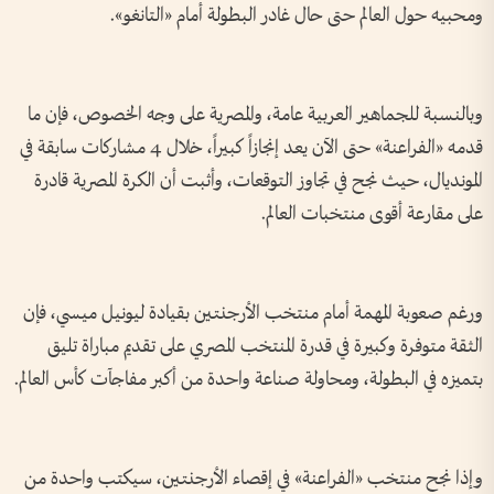
ومحبيه حول العالم حتى حال غادر البطولة أمام «التانغو».
وبالنسبة للجماهير العربية عامة، والمصرية على وجه الخصوص، فإن ما
قدمه «الفراعنة» حتى الآن يعد إنجازاً كبيراً، خلال 4 مشاركات سابقة في
المونديال، حيث نجح في تجاوز التوقعات، وأثبت أن الكرة المصرية قادرة
على مقارعة أقوى منتخبات العالم.
ورغم صعوبة المهمة أمام منتخب الأرجنتين بقيادة ليونيل ميسي، فإن
الثقة متوفرة وكبيرة في قدرة المنتخب المصري على تقديم مباراة تليق
بتميزه في البطولة، ومحاولة صناعة واحدة من أكبر مفاجآت كأس العالم.
وإذا نجح منتخب «الفراعنة» في إقصاء الأرجنتين، سيكتب واحدة من