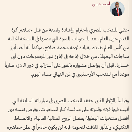
أحمد عيسى
حظي المنتخب المصري باحترام وإشادة واسعة من قبل جماهير كرة
القدم حول العالم، بعد المستويات المميزة التي قدمها في النسخة الحالية
من كأس العالم 2026 بقيادة نجمه محمد صلاح، مؤكداً أنه أحد أبرز
مفاجآت البطولة، من خلال نجاحه في تجاوز دور المجموعات دون أي
خسارة، قبل أن يواصل مشواره بالفوز على أستراليا في دور الـ 32، ضارباً
موعداً مع المنتخب الأرجنتيني في ثمن النهائي مساء اليوم.
وقياساً بالإنجاز الذي حققه المنتخب المصري في مبارياته السابقة التي
أثبت فيها قوته وقدرته على منافسة كبار المنتخبات، وفرض نفسه بين
أفضل منتخبات البطولة بفضل الروح القتالية العالية، والانضباط
التكتيكي، والتألق اللافت لنجومه فإنه لن يكون خاسراً في نظر جماهيره