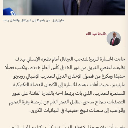
مارتينيز.. من بلجيكا إلى البرتغال والفشل واحد
طلحة عبد الله
جاءت الخسارة المريرة لمنتخب البرتغال أمام نظيره الإسباني بهدف
نظيف، لتقصي الفريق من دور الـ16 في كأس العالم 2026، وتكتب فصلًا
جديدًا ومكررًا من فصول الإخفاق الدولي للمدرب الإسباني روبيرتو
مارتينيز، حيث أعادت هذه الخسارة إلى الأذهان المعضلة التكتيكية
المستمرة للمدرب، الذي بات يرتبط اسمه بالقدرة الفائقة على عبور
التصفيات بنجاح ساحق، مقابل العجز التام عن ترجمة وفرة النجوم
والمواهب إلى منصات تتويج حقيقية في النهائيات الكبرى.
وقد بدأت ملامح هذا الإخفاق الدولي تتشكل مبكرًا مع الجيل الذهبي