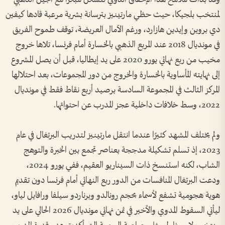
لمنتخب بلجيكا، حيث حظي مارتينيز بترسانة بشرية مرعبة قادها كيفين
دي بروين وإيدين هازارد، ورغم الآمال العريضة، توقف طموح الفريق
في مونديال 2018 عند المربع الذهبي بالخسارة أمام فرنسا، تلاها خروج
مخيب من ربع نهائي يورو 2020 على يد إيطاليا، قبل أن يصل المشروع
إلى نهايته المأساوية بالخسارة والخروج من دور المجموعات، بعد احتلالها
المركز الثالث في المجموعة السادسة برصيد أربع نقاط فقط في مونديال
2022، وسط خلافات داخلية عجز المدرب عن احتوائها.
ولم يختلف المشهد كثيرًا عندما انتقل مارتينيز لتدريب البرتغال في عام
2023، إذ تسلم تشكيلة مدججة بعناصر تجمع بين الخبرة والتوهج
الشاب، لكنه استنسخ ذات السيناريو العقيم، ففي يورو 2024،
ودعت البرتغال المنافسات من الدور ربع النهائي أمام فرنسا دون تقديم
هوية هجومية تشفع لأسماء بحجم رونالدو وبرناردو سيلفا ورافايل لياو،
ليأتي السقوط المدوي والأخير في ثمن نهائي مونديال 2026 الحالي على يد