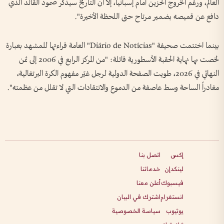
العالم، ورغم الخروج الحزين أمام إسبانيا، إلا أن التاريخ سيذكر صمود القائد الذي
دافع عن قميصه بضمير مرتاح حتى اللحظة الأخيرة".
بينما اختتمت صحيفة "Diário de Notícias" العامة قراءتها للمشهد بعبارة
لخصت بها نهاية الحقبة الأسطورية قائلة: "من المركز الرابع في 2006 إلى ثمن
النهائي في 2026، طويت الصفحة الدولية لرجل غيّر مفهوم الكرة البرتغالية،
مغادراً الساحة وسط عاصفة من الدموع والانتقادات التي لا تقلل من عظمته".
إكس
اتصل بنا
لينكدإن
خدماتنا
فيسبوك
أعلن معنا
انستغرام
اشترك في البيان
يوتيوب
سياسة الخصوصية