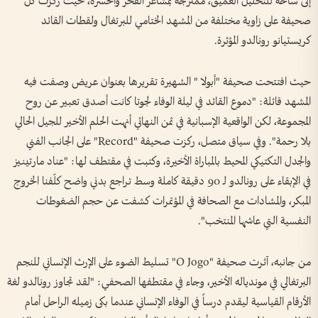
إلى ساحة للتحليل العميق، ممتزجة بمشاعر الفخر والحسرة، حيث ركزت كل
صحيفة على زاوية مختلفة من المشهد الختامي للبرتغال ولقطات القائد
كريستيانو رونالدو المؤثرة.
حيث افتتحت صحيفة "أبولا " الشهيرة تقريرها بعنوان عريض وصفت فيه
المشهد قائلة: "دموع القائد في ليلة الوفاء لجوتا كانت أصدق تعبير عن روح
المجموعة، لكن الواقعية الإسبانية في ثمن النهائي أنهت الحلم الأخير للجيل الحالي
بلا رحمة". وفي سياق متصل، ركزت صحيفة "Record" على الجانب الفني
والجدل التكتيكي المحيط بالمباراة الأخيرة، وكتبت في مقتطف لها: "عناد مارتينيز
في الإبقاء على رونالدو لـ 90 دقيقة كاملة وسط تراجع بدني واضح كلّفنا الخروج
المبكر، والمشادات مع الصحافة في المؤتمرات كشفت عن حجم الضغوطات
النفسية التي عاشها المنتخب".
من جانبه، آثرت صحيفة "O Jogo" تسليط الضوء على الإرث الإنساني للنجم
البرتغالي في موندياله الأخير، وجاء في مقتطفها الصحفي: "لقد تجاوز رونالدو لغة
الأرقام القياسية ليقدم درساً في الوفاء الإنساني عندما بكى زميله الراحل أمام