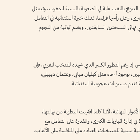
 3 عوامل تجعل مهمة التتويج باللقب غاية في الصعوبة بالنسبة للمغرب، وتتمثل
كبرى، وعلى رأسها فرنسا، تمتلك خبرة استثنائية في التعامل
نسي نهائي النسختين السابقتين، ويضم كوكبة من النجوم
صر، إذ رغم التطور الكبير الذي شهده المنتخب المغربي، فإن
ين، بوجود أسماء مثل كيليان مبابي، وعثمان ديمبيلي،
ة تقدم مستويات هجومية استثنائية.
أدوار النهائية، لأننا كلما اقتربت البطولة من نهايتها،
ي إدارة المباريات الكبرى، والقدرة على التعامل مع
ة نسبية للمنتخبات المعتادة على المنافسة على الألقاب.