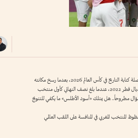
أصبح المنتخب المغربي أحد أبرز المرشحين لمواصلة كتابة التاريخ في كأس العالم 2026، بعدما رسخ مكانته
بين كبار المنتخبات منذ إنجازه التاريخي في مونديال قطر 2022، عندما بلغ نصف النهائي كأول منتخب
سؤال مطروحاً.. هل يمتلك «أسود الأطلس» ما يكفي للتتويج
ابية تدعم حظوظ المنتخب المغربي في المنافسة على اللقب العالمي