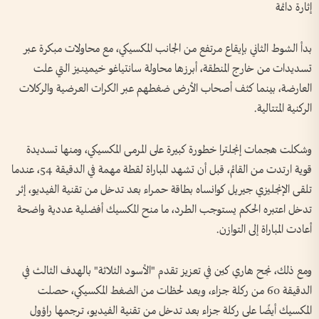
إثارة دائمة
بدأ الشوط الثاني بإيقاع مرتفع من الجانب المكسيكي، مع محاولات مبكرة عبر
تسديدات من خارج المنطقة، أبرزها محاولة سانتياغو خيمينيز التي علت
العارضة، بينما كثف أصحاب الأرض ضغطهم عبر الكرات العرضية والركلات
الركنية المتتالية.
وشكلت هجمات إنجلترا خطورة كبيرة على المرمى المكسيكي، ومنها تسديدة
قوية ارتدت من القائم، قبل أن تشهد المباراة لقطة مهمة في الدقيقة 54، عندما
تلقى الإنجليزي جيريل كوانساه بطاقة حمراء بعد تدخل من تقنية الفيديو، إثر
تدخل اعتبره الحكم يستوجب الطرد، ما منح المكسيك أفضلية عددية واضحة
أعادت المباراة إلى التوازن.
ومع ذلك، نجح هاري كين في تعزيز تقدم "الأسود الثلاثة" بالهدف الثالث في
الدقيقة 60 من ركلة جزاء، وبعد لحظات من الضغط المكسيكي، حصلت
المكسيك أيضًا على ركلة جزاء بعد تدخل من تقنية الفيديو، ترجمها راؤول