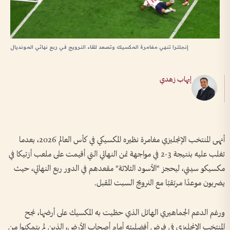
إنجلترا تنهي مغامرة المكسيك وتصعد للقاء النرويج في ربع نهائي المونديال
إيهاب زهدي
أنهى المنتخب الإنجليزي مغامرة نظيره المكسيكي في كأس العالم 2026، بعدما
تغلب عليه بنتيجة 3-2 في مواجهة ثمن النهائي التي أقيمت على ملعب أزتيكا في
مكسيكو سيتي، ليحجز "الأسود الثلاثة" مقعدهم في الدور ربع النهائي، حيث
يضربون موعدًا مرتقبًا مع النرويج السبت المقبل.
ورغم الدعم الجماهيري الهائل الذي حظيت به المكسيك على أرضها، نجح
المنتخب الإنجليزي في فرض أفضليته أمام أصحاب الأرض، الذين لم يتمكنوا من