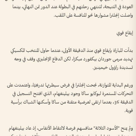
العودة في النتيجة، لتنتهي رحلتهم في البطولة عند الدور ثمن النهائي، بينما
واصلت إنجلترا مشوارها نحو المنافسة على اللقب.
إيقاع قوي
بدأت المباراة بإيقاع قوي منذ الدقيقة الأولى، عندما حاول المنتخب المكسيكي
تهديد مرمى جوردان بيكفورد مبكرًا، لكن الدفاع الإنجليزي وقف في وجه
تسديدة راؤول خيمينيز.
ورغم البداية المتوازنة، نجحت إنجلترا في فرض سيطرتها تدريجيًا، واعتمدت على
التحركات المستمرة لبوكايو ساكا وجود بيلينغهام، الذي افتتح التسجيل في
الدقيقة 36، بعدما ارتقى لعرضية متقنة من ساكا وأسكنها الشباك برأسية
قوية.
ولم يمنح "الأسود الثلاثة" منافسهم فرصة لالتقاط الأنفاس، إذ عاد بيلينغهام