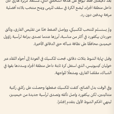
بعد دقيقتين فقط ليوقع على هدفه الشخصي الثاني، مستغلًا تمريرة هاري كين
داخل منطقة الجزاء، ليضع الكرة في سقف المرمى ويمنح منتخب بلاده أفضلية
مريحة بهدفين دون رد.
ولم يستسلم المنتخب المكسيكي، وواصل الضغط بحثًا عن تقليص الفارق، وتألق
جوردان بيكفورد في أكثر من مناسبة، أبرزها عندما تصدى ببراعة لرأسية راؤول
خيمينيز، محافظًا على نظافة شباكه حتى الدقائق الأخيرة.
وقبل نهاية الشوط بثلاث دقائق، نجحت المكسيك في العودة إلى أجواء اللقاء عبر
خوليان كينيونيس، الذي استغل كرة ثابتة داخل منطقة الجزاء وسددها بقوة في
الشباك، مقلصًا الفارق، ومشعلًا المواجهة.
وفي الوقت بدل الضائع، كثفت المكسيك ضغطها وحصلت على ركلتي ركنية
متتاليتين، لكن بيكفورد واصل تألقه وتصدى لرأسية جديدة من خيمينيز،
لينهي الحكم الشوط الأول بتقدم إنجلترا.