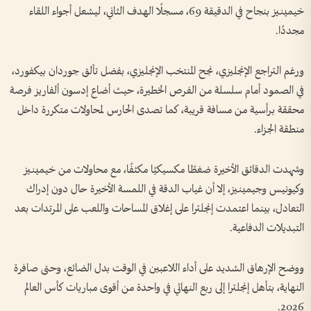
خيمينيز بنجاح في الدقيقة 69، مسجلًا الهدف الثاني، ليشعل أجواء اللقاء
مجددًا.
ورغم التراجع الإنجليزي، نجح المنتخب الإنجليزي، بفضل تألق جوردان بيكفورد،
في الصمود أمام سلسلة من الفرص الخطيرة، حيث أضاع إدسون ألفاريز فرصة
محققة برأسية من مسافة قريبة، كما تصدى الحارس لمحاولات متكررة داخل
منطقة الجزاء.
وشهدت الدقائق الأخيرة ضغطًا مكسيكيًا مكثفًا، مع محاولات من خيمينيز
وكيونيس وجيمينيز، إلا أن غياب الدقة في اللمسة الأخيرة حال دون إدراك
التعادل، بينما اعتمدت إنجلترا على إغلاق المساحات واللعب على المرتدات بعد
التبديلات الدفاعية.
ووضح الإرهاق الشديد على أداء اللاعبين في الوقت بدل الضائع، وحتى صافرة
النهاية، بتأهل إنجلترا إلى ربع النهائي في واحدة من أقوى مباريات كأس العالم
2026.