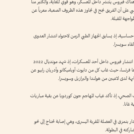
يمس عقب الفوز على غانا في دور الـ32: «هناك فيروس ينتشر داخل المعسكر، وهو قوي للغاية، والكثير منا
بي على أن الفريق نجح في تجاوز هذه الظروف الصعبة، معرباً عن
اجهة المقبلة.
 حساسية، إذ يسابق الجهاز الطبي الزمن لاحتواء انتشار العدوى
قاء سويسرا.
ولا تعد هذه المرة الأولى التي تشهد فيها كأس العالم انتشار فيروس داخل أحد المعسكرات، إذ شهد مونديال 2022
ها فرنسا، حيث غاب كل من دايوت أوباميكانو وأدريان رابيو عن
ة لدى لاعبين من هولندا والبرازيل وسويسرا.
 الصحي، إذ تأكد غياب المهاجم جون كوردوبا عن بقية مباريات
 غانا.
بتمزق في العضلة المقربة اليسرى، وهي إصابة تحتاج إلى نحو
ركته في البطولة.