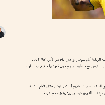
تلقى المنتخب الكولومبي ضربة مزدوجة قبل مواجهته المرتقبة أمام سويسرا في دور الـ16 من كأس العالم 2026،
 بالتزامن مع خسارة المهاجم جون كوردوبا حتى نهاية البطولة
بي المنتخب ظهرت عليهم أعراض المرض خلال الأيام الماضية،
ن يوضح قائد الفريق جيمس رودريغيز حجم الأزمة.