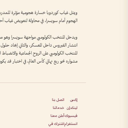
ويمثل غياب كوردوبا خسارة هجومية مؤثرة للمدر
الهجوم أمام سويسرا، في محاولة لتعويض غياب أحد
ويدخل المنتخب الكولومبي مواجهة سويسرا وهو مطا
انتشار الفيروس داخل المعسكر، والثاني إيجاد حل
المنتخب الكولومبي على الروح الجماعية والانضباط ال
مشواره نحو ربع نهائي كأس العالم، في اختبار قد يك
إكس
اتصل بنا
لينكدإن
خدماتنا
فيسبوك
أعلن معنا
انستغرام
اشترك في