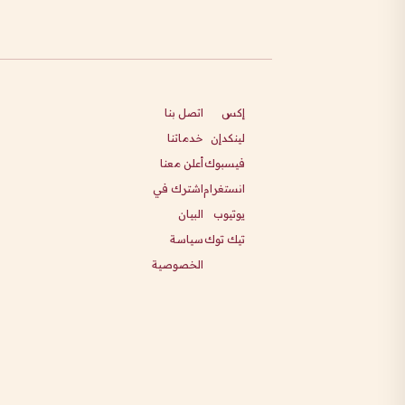
إكس
اتصل بنا
لينكدإن
خدماتنا
فيسبوك
أعلن معنا
انستغرام
اشترك في
يوتيوب
البيان
تيك توك
سياسة
الخصوصية