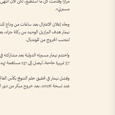
مرارًا وقدمت كل ما أستطيع، لكن الآن انتهى 
مسيرتي».
وجاء إعلان الاعتزال بعد ساعات من وداع المنتخ
نيمار هدف البرازيل الوحيد من ركلة جزاء، بعدما
لتجنب الخروج من المونديال.
57 تمريرة حاسمة، ليصل إلى 137 مساهمة تهديفية، ويغادر المنتخب بوصفه أحد أبرز لاعبيه عبر التاريخ.
وفشل نيمار في تحقيق حلم التتويج بكأس العال
عند نسخة 2026، بعد خروج مبكر من دور الـ 16 أمام المنتخب النرويجي.