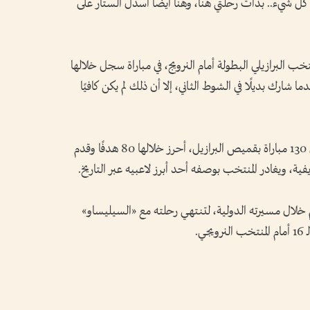
كل شيء.. بدأت رحلتي هنا، وهنا أيضًا أسدل الستار على
ب البرازيلي البطولة أمام النرويج، في مباراة سجل خلالها
 شارك بديلًا في الشوط الثاني، إلا أن ذلك لم يكن كافيًا
واختتم نيمار مسيرته الدولية بعد مشاركته في 130 مباراة بقميص البرازيل، أحرز خلالها 80 هدفًا وقدم
م خلال مسيرته الدولية، لتنتهي رحلته مع «السيليساو»