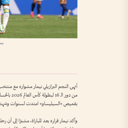
نيم
أنهى النجم البرازيلي نيمار مشواره مع منتخب
بقميص «السيليساو» امتدت لسنوات وشهدت أ
وأكد نيمار قراره بعد المباراة، مشيرًا إلى أن 