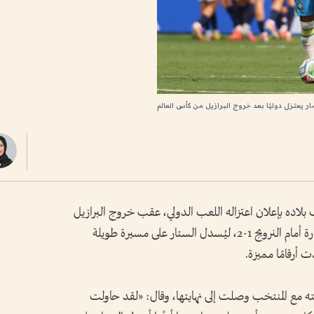
ار يعتزل دوليًا بعد خروج البرازيل من كأس العالم
 بلاده بإعلان اعتزاله اللعب الدولي، عقب خروج البرازيل
من دور الـ 16 لبطولة كأس العالم 2026 بالخسارة أمام النرويج 1-2، ليُسدل الستار على مسيرة طويلة
رقامًا مميزة.
رحلته مع المنتخب وصلت إلى نهايتها، وقال: «لقد حاولت