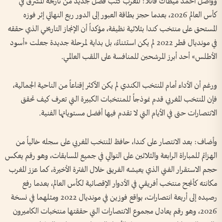
وواصل أحمد ميطاك قائلاً: المغرب كتب فصل جديد من تاريخه المشرق في
كأس العالم 2026، بعدما حجز بطاقة العبور إلى الدور ربع النهائي إثر فوزه
المستحق على منتخب كندا بثلاثية نظيفة، مؤكداً أن الإنجاز التاريخي الذي حققه
في مونديال قطر 2022 لم يكن استثناءً، بل بداية لمرحلة جديدة جعلت «أسود
الأطلس» أحد أبرز المرشحين للمنافسة على اللقب العالمي.
ورغم أن الأداء أمام المنتخب الكندي لم يكن الأكثر إقناعاً من الناحية الجمالية،
فإن المنتخب المغربي قدم نموذجاً للمنتخبات الكبيرة التي تعرف كيف تحقق
الانتصارات حتى في الأيام التي لا تقدم فيها أفضل مستوياتها الفنية.
وأضاف: بعد الانتصار على كندا، حافظ المنتخب المغربي على سجله خالياً من
الهزائم للمباراة الرابعة والثلاثين على التوالي في جميع المسابقات، وهو رقم يعكس
حجم الاستقرار الفني الذي يعيشه الفريق خلال الفترة الأخيرة، كما عزز المغرب
مكانته كأنجح منتخب أفريقي في الأدوار الإقصائية لكأس العالم، بعدما رفع
رصيده إلى أربعة انتصارات، بواقع فوزين في مونديال 2022 ومثلهما في نسخة
2026، وهو رقم يعادل مجموع الانتصارات التي حققتها منتخبات الكاميرون