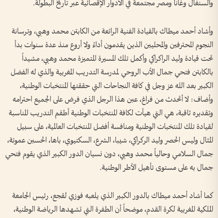
والسنغال وغانا ومصر مجتمعة في الأدوار الإقصائية عبر تاريخ البطولة.
وأشاد أحمد ميطاك بالقيادة الفنية الرائعة من الكابتن محمد وهبي، وترسانة
النجوم المحترفين والمحليين الذين يقدمون أداءً ولا أروع منذ عدة سنوات بدأ
تحت قيادة وليد الراكراكي وأكمل تلك المسيرة المتميزة محمد وهبي، مشيداً
بالكابتن فتحي جمال الأب الروحي لمدرسة التدريب المغربية والذي له الفضل
الكبير بعد الله عز وجل في كافة النجاحات التي حققتها المنتخبات الوطنية،
وأضاف: لا أتحدث من فراغ، عين هذا الرجل الذي فرض على الجميع احترامه
وتقديره ثاقبة، هي التي هيأت لكافة المنتخبات الوطنية أطقم التدريب المناسبة
لقيادة تلك المنتخبات الوطنية ومنافسة أفضل المنتخبات العالمية، على سبيل
المثال وليس الحصر وليد الركراكي، شيبا، الشرع، السكتيوي، باها، الحسين عموتة،
جمال السلامي وحالياً محمد وهبي، دون نسيان الدور الكبير الذي يقوم فتحي
جمال به على مستوى تأهيل الأطر الوطنية.
كما أشاد أحمد ميطاك بالدور الكبير الذي يلعبه فوزي لقجع، رئيس الجامعة
الملكية المغربية لكرة القدم، موضحاً أن الطفرة التي تشهدها الرياضة الوطنية،