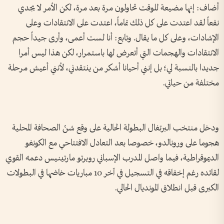
أضاف: إنها مضيعة للوقت تحاولون مرة بعد مرة، لكن الأمر لا يجدي
نفعاً لقد اعتدت على كل ذلك تماماً، اعتدت على الانتقادات وعلى
الإشادات، وعلى كل ما يقال. وتابع: أنا لست أعمى، وأرى جيداً حجم
الانتقادات والهجمات التي أتعرض لها باستمرار، لكن هذا ليس أمرا
جديدا بالنسبة لي؛ بل إنني أحيانا أشكر من ينتقدني، لأنني أعيش مرحلة
مختلفة من حياتي.
ودخل منتخب البرتغال البطولة الحالية على وقع شنّ الصحافة المحلية
هجوما على ورونالدو، خصوصا بعد التعادل الافتتاحي مع الكونغو
الديموقراطية، فيما واصل المدرب الإسباني روبرتو مارتينيس دعمه القوي
لقائده رغم إخفاقه في التسجيل في آخر 10 مباريات خاضها في البطولات
الكبرى قبل انطلاق المونديال الحالي.