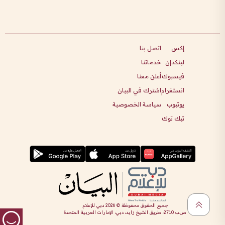
إكس
اتصل بنا
لينكدإن
خدماتنا
فيسبوك
أعلن معنا
انستغرام
اشترك في البيان
يوتيوب
سياسة الخصوصية
تيك توك
جميع الحقوق محفوظة ©
2026
دبي للإعلام
ص.ب 2710، طريق الشيخ زايد، دبي، الإمارات العربية المتحدة