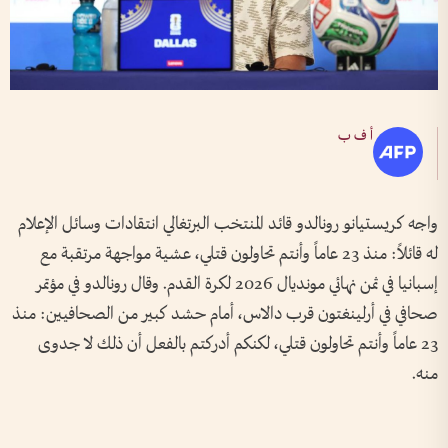
أ ف ب
واجه كريستيانو رونالدو قائد المنتخب البرتغالي انتقادات وسائل الإعلام
له قائلاً: منذ 23 عاماً وأنتم تحاولون قتلي، عشية مواجهة مرتقبة مع
إسبانيا في ثمن نهائي مونديال 2026 لكرة القدم. وقال رونالدو في مؤتمر
صحافي في أرلينغتون قرب دالاس، أمام حشد كبير من الصحافيين: منذ
23 عاماً وأنتم تحاولون قتلي، لكنكم أدركتم بالفعل أن ذلك لا جدوى
منه.