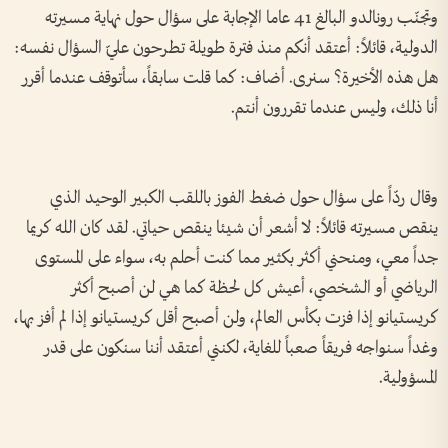
وتجنّب رونالدو البالغ 41 عاما الإجابة على سؤال حول نهاية مسيرته
الدولية، قائلاً: أعتقد أنكم منذ فترة طويلة تطرحون عليّ السؤال نفسه:
هل هذه الأخيرة؟ سنرى. أضاف: كما قلت سابقاً، سأتوقف عندما أقرر
أنا ذلك، وليس عندما تقررون أنتم.
وقال ردّاً على سؤال حول ضغط الفوز باللقب الكبير الوحيد الذي
ينقص مسيرته قائلاً: لا أشعر أن شيئا ينقص حياتي. لقد كان الله كريما
جداً معي، ومنحني أكثر بكثير مما كنت أحلم به، سواء على المستوى
الرياضي أو الشخصي، أعيش كل لحظة كما هي لن أصبح أكثر
كريستيانو إذا فزت بكأس العالم، ولن أصبح أقل كريستيانو إذا لم أفز بها،
وغداً سنواجه فريقاً صعباً للغاية، لكنني أعتقد أننا سنكون على قدر
المسؤولية.