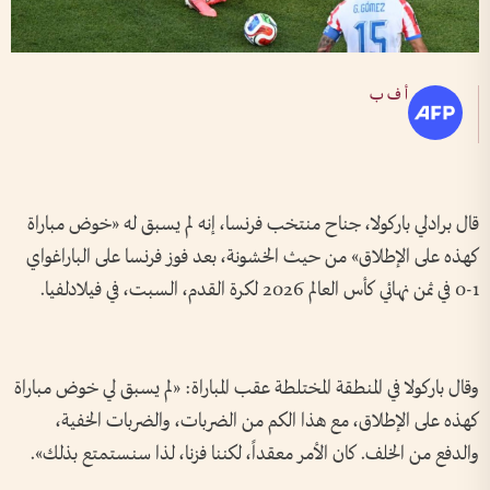
أ ف ب
قال برادلي باركولا، جناح منتخب فرنسا، إنه لم يسبق له «خوض مباراة
كهذه على الإطلاق» من حيث الخشونة، بعد فوز فرنسا على الباراغواي
1-0 في ثمن نهائي كأس العالم 2026 لكرة القدم، السبت، في فيلادلفيا.
وقال باركولا في المنطقة المختلطة عقب المباراة: «لم يسبق لي خوض مباراة
كهذه على الإطلاق، مع هذا الكم من الضربات، والضربات الخفية،
والدفع من الخلف. كان الأمر معقداً، لكننا فزنا، لذا سنستمتع بذلك».