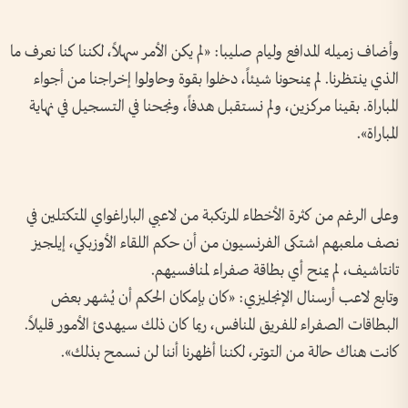
وأضاف زميله المدافع وليام صليبا: «لم يكن الأمر سهلاً، لكننا كنا نعرف ما
الذي ينتظرنا. لم يمنحونا شيئاً، دخلوا بقوة وحاولوا إخراجنا من أجواء
المباراة. بقينا مركزين، ولم نستقبل هدفاً، ونجحنا في التسجيل في نهاية
المباراة».
وعلى الرغم من كثرة الأخطاء المرتكبة من لاعبي الباراغواي المتكتلين في
نصف ملعبهم اشتكى الفرنسيون من أن حكم اللقاء الأوزبكي، إيلجيز
تانتاشيف، لم يمنح أي بطاقة صفراء لمنافسيهم.
وتابع لاعب أرسنال الإنجليزي: «كان بإمكان الحكم أن يُشهر بعض
البطاقات الصفراء للفريق المنافس، ربما كان ذلك سيهدئ الأمور قليلاً.
كانت هناك حالة من التوتر، لكننا أظهرنا أننا لن نسمح بذلك».