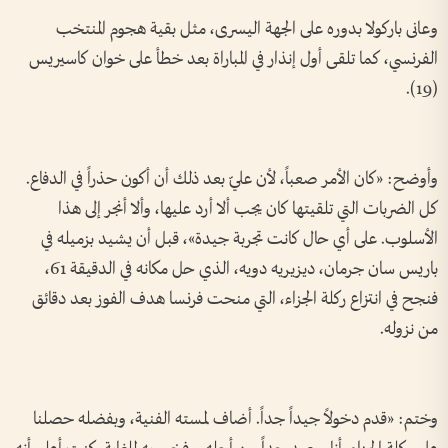
وعانى باركولا بدوره على الجهة اليسرى، مثل بقية هجوم المنتخب
الفرنسي، كما تلقى أول إنذار في المباراة بعد خطأ على خوان كاسيريس
(19).
وأوضح: «كان الأمر صعباً، لأن عليّ بعد ذلك أن أكون حذراً في الدفاع.
كل الضربات التي تلقيتها كان يجب ألا أرد عليها، وألا أنجر إلى هذا
الأسلوب. على أي حال كانت تجربة جيدة»، قبل أن يشيد بزميله في
باريس سان جرمان، ديزيريه دويه، الذي حل مكانه في الدقيقة 61،
فنجح في انتزاع ركلة الجزاء، التي منحت فرنسا هدف الفوز بعد دقائق
من نزوله.
وختم: «قدم دخولاً جيداً جداً. أضاف لمسته الفنية، وبفضله حصلنا