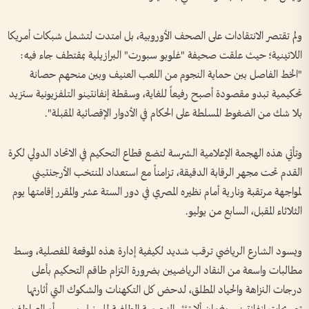
ولم تقتصر الانتقادات على الصحف الأوروبية، بل امتدت لتشمل شبكات أمريكا
اللاتينية؛ حيث علقت صحيفة "غلوبو سبورت" البرازيلية بمقتطف جاء فيه:
"الخط الفاصل بين حماية النجوم من اللعب العنيف وبين منحهم حصانة
تحكيمية تبدو مقصودة أصبح رفيعاً للغاية، وسقطة إنفانتينو التلفزيونية ستزيد
بلا شك من الضغوط المسلطة على الحكام في الأدوار الإقصائية المقبلة".
وتأتي هذه الهجمة الإعلامية الشرسة لتضع قطاع التحكيم في الاتحاد الدولي لكرة
القدم تحت مجهر الرقابة الدقيقة، تزامناً مع استعداد المنتخب الأرجنتيني
لمواجهة مرتقبة ونارية أمام نظيره المصري في دور الستة عشر والمقرر إقامتها يوم
الثلاثاء المقبل، السابع من يوليو.
ويسود الشارع الرياضي ترقب شديد لكيفية إدارة هذه الموقعة المفصلية، وسط
مطالبات واسعة من النقاد الرياضيين بضرورة التزام طاقم التحكيم بأعلى
درجات النزاهة والحياد المطلق، لدحض كل التكهنات والشكوك التي أثارتها