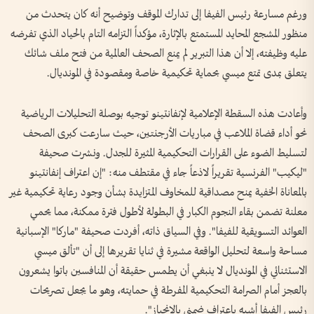
ورغم مسارعة رئيس الفيفا إلى تدارك الموقف وتوضيح أنه كان يتحدث من
منظور المشجع المحايد المستمتع بالإثارة، مؤكداً التزامه التام بالحياد الذي تفرضه
عليه وظيفته، إلا أن هذا التبرير لم يمنع الصحف العالمية من فتح ملف شائك
يتعلق بمدى تمتع ميسي بحماية تحكيمية خاصة ومقصودة في المونديال.
وأعادت هذه السقطة الإعلامية لإنفانتينو توجيه بوصلة التحليلات الرياضية
نحو أداء قضاة الملاعب في مباريات الأرجنتين، حيث سارعت كبرى الصحف
لتسليط الضوء على القرارات التحكيمية المثيرة للجدل. ونشرت صحيفة
"ليكيب" الفرنسية تقريراً لاذعاً جاء في مقتطف منه: "إن اعتراف إنفانتينو
بالمعاناة الخفية يمنح مصداقية للمخاوف المتزايدة بشأن وجود رعاية تحكيمية غير
معلنة تضمن بقاء النجوم الكبار في البطولة لأطول فترة ممكنة، مما يحمي
العوائد التسويقية للفيفا". وفي السياق ذاته، أفردت صحيفة "ماركا" الإسبانية
مساحة واسعة لتحليل الواقعة مشيرة في ثنايا تقريرها إلى أن "تألق ميسي
الاستثنائي في المونديال لا ينبغي أن يطمس حقيقة أن المنافسين باتوا يشعرون
بالعجز أمام الصرامة التحكيمية المفرطة في حمايته، وهو ما يجعل تصريحات
رئيس الفيفا أشبه باعتراف ضمني بالانحياز".