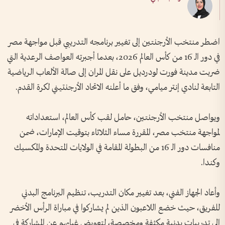
اضطر منتخب الأرجنتين إلى تغيير برنامجه التدريبي قبل مواجهة مصر
في دور الـ 16 من كأس العالم 2026، بعدما أجبرته العواصف الرعدية التي
ضربت مدينة فورت لودرديل على نقل المران إلى صالة الألعاب الرياضية
التابعة لنادي إنتر ميامي، وفق ما أعلنه الاتحاد الأرجنتيني لكرة القدم.
ويواصل منتخب الأرجنتين، حامل لقب كأس العالم، استعداداته
لمواجهة منتخب مصر، المقررة مساء الثلاثاء بتوقيت الإمارات، ضمن
منافسات دور الـ 16 من البطولة المقامة في الولايات المتحدة والمكسيك
وكندا.
وأعاد الجهاز الفني، بعد تغيير مكان التدريب، تنظيم البرنامج البدني
للفريق، حيث خضع اللاعبون الذين لم يشاركوا في مباراة الرأس الأخضر
إلى تدريبات بدنية مكثفة ومخصصة، لتعويض غيابهم عن المشاركة في