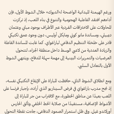
ورغم الهيمنة الميدانية الواضحة لـ«الديوك» خلال الشوط الأول، فإن
أداءهم افتقد الفاعلية الهجومية والتنوع في بناء اللعب، إذ تركزت
المحاولات على الاختراقات الفردية عبر الأطراف بوجود مبابي وعثمان
ديمبيلي، ومساندة مانو كوني ومايكل أوليس، دون وجود عمق تكتيكي
قادر على خلخلة التنظيم الدفاعي لباراغواي. كما غابت المساندة الفاعلة
والزيادة العددية من لاعبي الوسط داخل منطقة الجزاء، لتتحول
العرضيات والتمريرات البينية إلى مهمة سهلة للدفاع، وينتهي الشوط
الأول بالتعادل السلبي.
ومع انطلاق الشوط الثاني، حافظت المباراة على الإيقاع التكتيكي نفسه،
إذ نجح مدرب باراغواي في فرض السيناريو الذي أراده، بإجبار فرنسا على
اللعب بعيدًا عن مناطق الخطورة، مع الاقتراب من جر المباراة إلى
الأشواط الإضافية، مستفيدًا من صلابة الخط الخلفي وتألق الحارس
أورلاندو غيل. وفي ظل استمرار الصمود الدفاعي، جاءت نقطة التحول