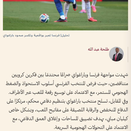
تحليل| فرنسا تعبر بواقعية وتكسر صمود باراغواي
طلحة عبد الله
شهدت مواجهة فرنسا وباراغواي صراعًا محتدمًا بين فكرين كرويين
متناقضين، حيث فرض المنتخب الفرنسي أسلوب الاستحواذ والضغط
الهجومي المستمر، مع الاعتماد على توسيع رقعة الملعب عبر الأطراف.
وفي المقابل، تسلح منتخب باراغواي بتنظيم دفاعي محكم، مرتكزًا على
الدفاع المنخفض والرقابة اللصيقة على مفاتيح اللعب، وبشكل خاص
كيليان مبابي، بهدف تضييق المساحات وإغلاق العمق الدفاعي، مع
الاعتماد على التحولات الهجومية السريعة.