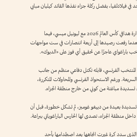
في فيلادلفيا، بفضل ركلة جزاء نفذها القائد كيليان مبابي
ورفع مبابي رصيده إلى 7 أهداف، ليتقاسم صدارة هدافي كأس العالم 2026 مع ليونيل ميسي، فيما
 بعدما رفعت رصيدها إلى أربعة انتصارات في ست مواجهات
ب باراغواي عاجزًا عن تحقيق أي فوز على «الديوك».
ن المنتخب الفرنسي، قابله تكتل دفاعي منظم من جانب
لسريعة. ورغم الاستحواذ الفرنسي والمحاولات المتكررة،
ء تسديدة مباغتة من كوني من خارج منطقة الجزاء.
 تسديدة بعيدة من دييغو غوميز، لم تشكل خطورة، قبل أن
خل منطقة الجزاء، تصدى لها الحارس الباراغوياني ببراعة.
الذي سدد كرة غيرت اتجاهها بعد اصطدامها بأحد