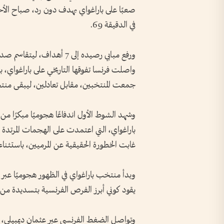
صعبًا على باراغواي بهدف دون رد، صباح الأحد 
في الدقيقة 69.
واصلت فرنسا تفوقها التاريخي على باراغواي،
جمعت المنتخبين، مقابل تعادلين، ليبقى منتخ
وشهد الشوط الأول اندفاعًا هجوميًا مبكرًا م
باراغواي، التي اعتمدت على الهجمات المرتدة ا
غابت الخطورة الحقيقية عن المرميين، باستثنا
وبدأ منتخب باراغواي في الظهور هجوميًا عبر
يقود كوني أبرز الفرص الفرنسية بتسديدة من دا
وتواصل الضغط الفرنسي عبر عثمان ديمبيلي، 