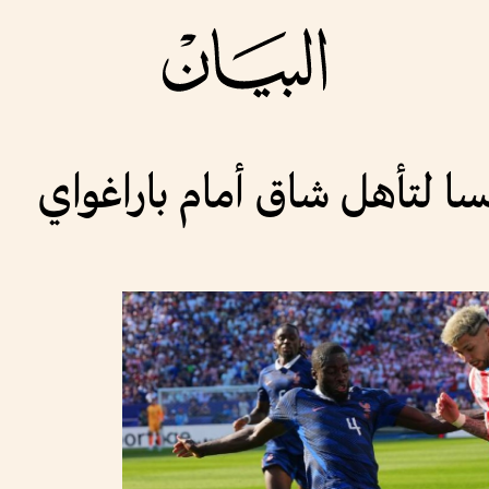
نسا لتأهل شاق أمام باراغواي