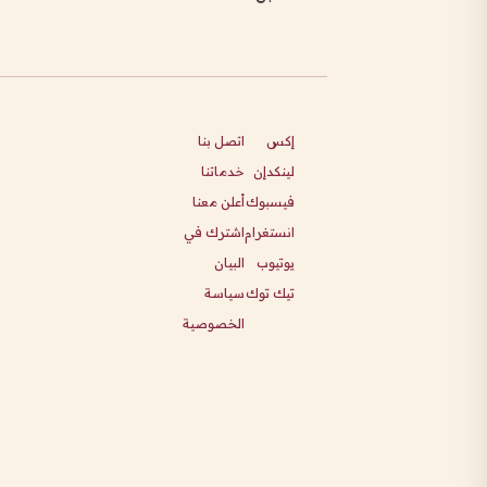
إكس
اتصل بنا
لينكدإن
خدماتنا
فيسبوك
أعلن معنا
انستغرام
اشترك في
يوتيوب
البيان
تيك توك
سياسة
الخصوصية