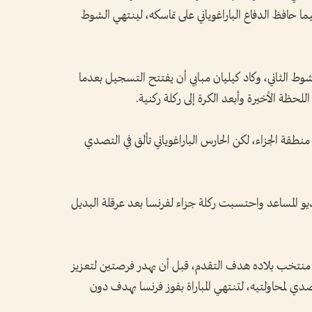
يما حافظ الدفاع الباراغوياني على تماسكه، لينتهي الشوط
 الثاني، وكاد كيليان مبابي أن يفتتح التسجيل بعدما
للحظة الأخيرة وأبعد الكرة إلى ركلة ركنية.
قة الجزاء، لكن الحارس الباراغوياني تألق في التصدي
ة حكم الفيديو المساعد واحتسبت ركلة جزاء لفرنسا بعد عرقلة البديل
 الركلة بنجاح في الدقيقة 69، مانحًا منتخب بلاده هدف التقدم، قبل أن يهدر فرصتين لتعزيز
تصدي لمحاولتيه، لتنتهي المباراة بفوز فرنسا بهدف دون