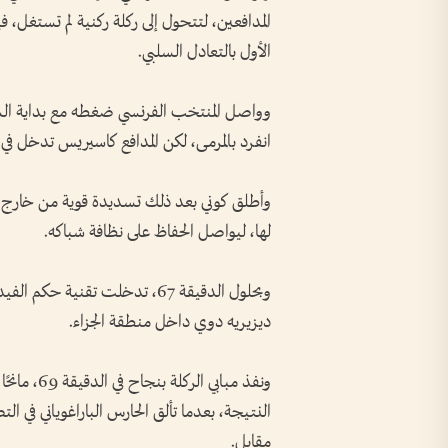
المدافعين، لتتحول إلى ركلة ركنية لم تستغل، ف
الأول بالتعادل السلبي.
وواصل المنتخب الفرنسي ضغطه مع بداية الشوط
انفرد بالمرمى، لكن المدافع كاسيريس تدخل في ا
وأطلق كوني بعد ذلك تسديدة قوية من خارج منط
لها، ليواصل الحفاظ على نظافة شباكه.
وبحلول الدقيقة 67، تدخلت تقني
ديزيريه دوي داخل منطقة الجزاء.
ونفذ مبابي
النتيجة، بعدما تألق الحارس الباراغوياني في ال
مقابل.