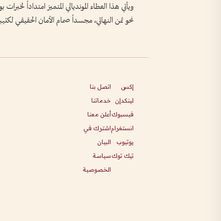
ويأتي هذا العطاء المونديالي المتميز امتداداً لخبرات 
نحو ثمن النهائي، مجسداً صمام الأمان الحقيقي لكتي
إكس
اتصل بنا
لينكدإن
خدماتنا
فيسبوك
أعلن معنا
انستغرام
اشترك في
يوتيوب
البيان
تيك توك
سياسة
الخصوصية