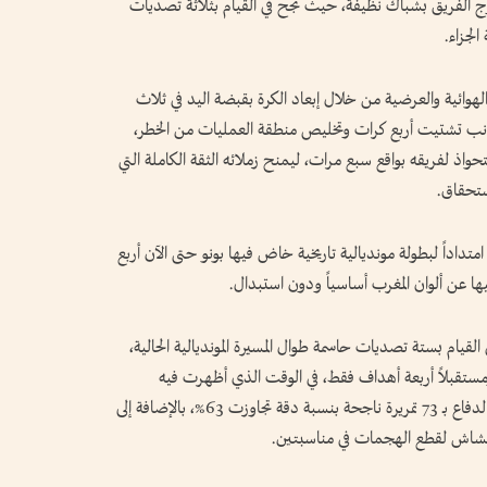
ج الفريق بشباك نظيفة، حيث نجح في القيام بثلاثة تصديات
لجزاء.
 الهوائية والعرضية من خلال إبعاد الكرة بقبضة اليد في ثلاث
انب تشتيت أربع كرات وتخليص منطقة العمليات من الخطر،
تحواذ لفريقه بواقع سبع مرات، ليمنح زملائه الثقة الكاملة التي
استحقاق.
متداداً لبطولة مونديالية تاريخية خاض فيها بونو حتى الآن أربع
القيام بستة تصديات حاسمة طوال المسيرة المونديالية الحالية،
مستقبلاً أربعة أهداف فقط، في الوقت الذي أظهرت فيه
الإحصائيات فاعليته الكبيرة في التمرير ودعم خط الدفاع بـ 73 تمريرة ناجحة بنسبة دقة تجاوزت 63%، بالإضافة إلى
لقشاش لقطع الهجمات في مناسبتين.