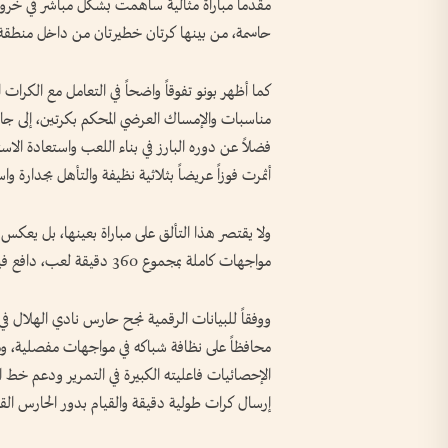
مقدماً مباراة مثالية ساهمت بشكل مباشر في خرو
حاسمة، من بينها كرتان خطيرتان من داخل منطقة ا
كما أظهر بونو تفوقاً واضحاً في التعامل مع الكرات
مناسبات والإمساك العرضي المحكم بكرتين، إلى ج
فضلاً عن دوره البارز في بناء اللعب واستعادة الاس
أثمرت فوزاً عريضاً بثلاثية نظيفة والتأهل بجدارة و
ولا يقتصر هذا التألق على مباراة بعينها، بل يعكس ا
مواجهات كاملة بمجموع 360 دقيقة لعب، دافع فيها عن ألوان المغرب أساسياً ودون استبدال.
ووفقاً للبيانات الرقمية نجح حارس نادي الهلال في 
محافظاً على نظافة شباكه في مواجهات مفصلية، و
إرسال كرات طولية دقيقة والقيام بدور الحارس ا