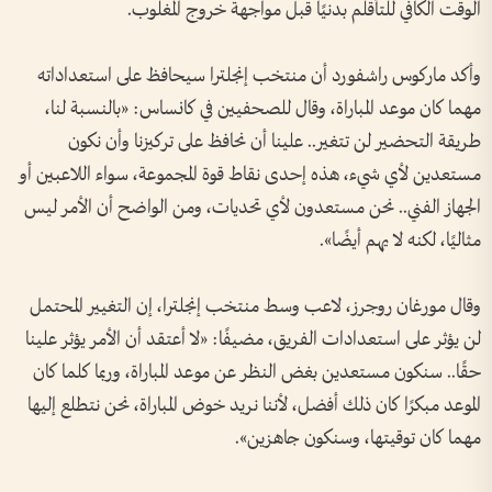
الوقت الكافي للتأقلم بدنيًا قبل مواجهة خروج المغلوب.
وأكد ماركوس راشفورد أن منتخب إنجلترا سيحافظ على استعداداته
مهما كان موعد المباراة، وقال للصحفيين في كانساس: «بالنسبة لنا،
طريقة التحضير لن تتغير.. علينا أن نحافظ على تركيزنا وأن نكون
مستعدين لأي شيء، هذه إحدى نقاط قوة المجموعة، سواء اللاعبين أو
الجهاز الفني.. نحن مستعدون لأي تحديات، ومن الواضح أن الأمر ليس
مثاليًا، لكنه لا يهم أيضًا».
وقال مورغان روجرز، لاعب وسط منتخب إنجلترا، إن التغيير المحتمل
لن يؤثر على استعدادات الفريق، مضيفًا: «لا أعتقد أن الأمر يؤثر علينا
حقًا.. سنكون مستعدين بغض النظر عن موعد المباراة، وربما كلما كان
الموعد مبكرًا كان ذلك أفضل، لأننا نريد خوض المباراة، نحن نتطلع إليها
مهما كان توقيتها، وسنكون جاهزين».