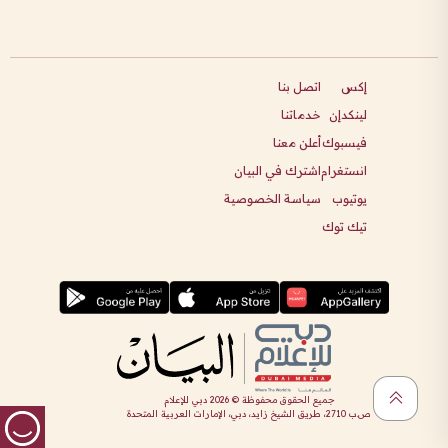
إكس
اتصل بنا
لينكدإن
خدماتنا
فيسبوك
أعلن معنا
انستغرام
اشترك في البيان
يوتيوب
سياسة الخصوصية
تيك توك
جميع الحقوق محفوظة ©
2026
دبي للإعلام
ص.ب 2710، طريق الشيخ زايد، دبي، الإمارات العربية المتحدة