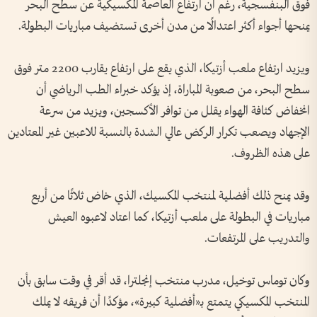
فوق البنفسجية، رغم أن ارتفاع العاصمة المكسيكية عن سطح البحر
يمنحها أجواء أكثر اعتدالًا من مدن أخرى تستضيف مباريات البطولة.
ويزيد ارتفاع ملعب أزتيكا، الذي يقع على ارتفاع يقارب 2200 متر فوق
سطح البحر، من صعوبة المباراة، إذ يؤكد خبراء الطب الرياضي أن
انخفاض كثافة الهواء يقلل من توافر الأكسجين، ويزيد من سرعة
الإجهاد ويصعب تكرار الركض عالي الشدة بالنسبة للاعبين غير المعتادين
على هذه الظروف.
وقد يمنح ذلك أفضلية لمنتخب المكسيك، الذي خاض ثلاثًا من أربع
مباريات في البطولة على ملعب أزتيكا، كما اعتاد لاعبوه العيش
والتدريب على المرتفعات.
وكان توماس توخيل، مدرب منتخب إنجلترا، قد أقر في وقت سابق بأن
المنتخب المكسيكي يتمتع بـ«أفضلية كبيرة»، مؤكدًا أن فريقه لا يملك