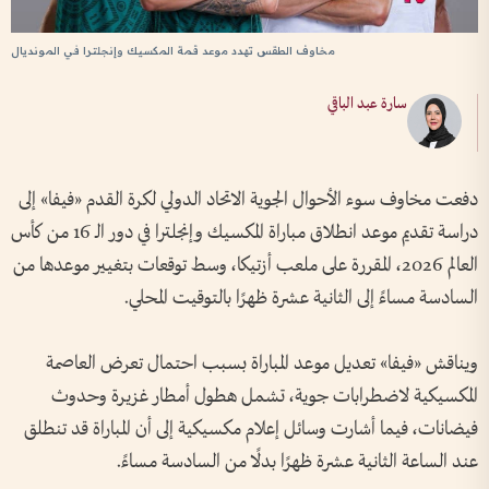
مخاوف الطقس تهدد موعد قمة المكسيك وإنجلترا في المونديال
سارة عبد الباقي
دفعت مخاوف سوء الأحوال الجوية الاتحاد الدولي لكرة القدم «فيفا» إلى
دراسة تقديم موعد انطلاق مباراة المكسيك وإنجلترا في دور الـ 16 من كأس
العالم 2026، المقررة على ملعب أزتيكا، وسط توقعات بتغيير موعدها من
السادسة مساءً إلى الثانية عشرة ظهرًا بالتوقيت المحلي.
ويناقش «فيفا» تعديل موعد المباراة بسبب احتمال تعرض العاصمة
المكسيكية لاضطرابات جوية، تشمل هطول أمطار غزيرة وحدوث
فيضانات، فيما أشارت وسائل إعلام مكسيكية إلى أن المباراة قد تنطلق
عند الساعة الثانية عشرة ظهرًا بدلًا من السادسة مساءً.