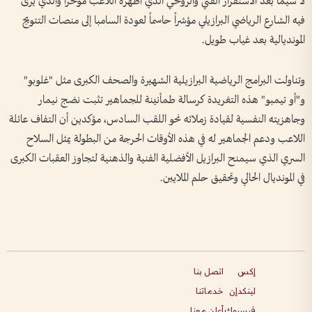
لا سيما بعد الاستقرار الفني والروحي الذي أظهره اللاعب مؤخراً والذي يرى
فيه الشارع الرياضي البرازيلي مؤشراً حاسماً لعودة السامبا إلى منصات التتويج
المونديالية بعد غياب طويل.
وتناولت البرامج الرياضية البرازيلية الشهيرة والصحف الكبرى مثل "غلوبو"
و"أو تيمبو" هذه التغريدة كرسالة طمأنينة للجماهير تثبت نضج نيمار
وجاهزيته النفسية لقيادة زملائه نحو اللقب السادس، مؤكدين أن التفاف عائلة
اللاعب ودعم الجماهير له في هذه الأوقات الحرجة من البطولة يمثل السلاح
السري الذي سيمنح البرازيل الأفضلية الفنية والذهنية لتجاوز العقبات الكبرى
في المونديال الحالي وتحقيق حلم الملايين.
إكس
اتصل بنا
لينكدإن
خدماتنا
فيسبوك
أعلن معنا