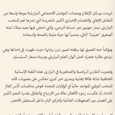
شهدت وسائل الإعلام ومنصات التواصل الاجتماعي البرازيلية موجة واسعة من
التفاعل الإيجابي والاهتمام الإخباري الكبير بالتغريدة التي نشرها نجم المنتخب
البرازيلي نيمار جونيور عبر حسابه الرسمي، والتي احتفى فيها بعيد ميلاد ابنته
الصغرى "هيلينا" الثاني، متمنياً لها حياة مليئة بالصحة والسعادة.
ومؤكداً حبه العميق لها برفقته لصور تبرز براءتها؛ حيث ظهرت في إحداها وهي
ترتدي نظارة خضراء تحمل ألوان العلم البرازيلي ومزينة بشعار السليساو.
واعتبرت التقارير الرياضية والجماهيرية في البرازيل هذه اللفتة الإنسانية
العاطفية بمثابة طاقة إيجابية وبشرى خير كبرى تنعكس على معنويات قائد
المنتخب الوطني المتواجد حالياً في الولايات المتحدة لخوض منافسات كأس العالم
2026، إذ عكست ردود الأفعال حالة من الارتياح والتفاؤل بقدرة النجم الكبير
على الفصل بين الضغوطات العائلية والتركيز التام داخل المستطيل الأخضر.