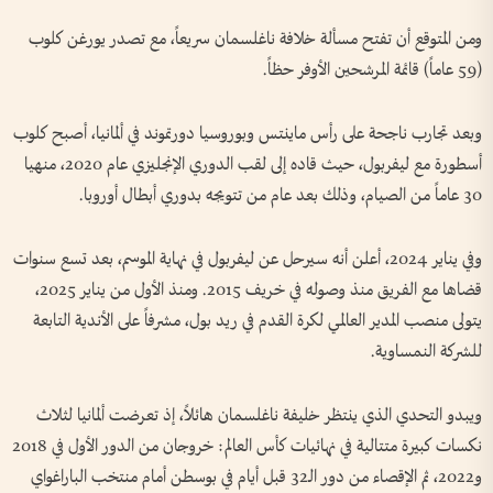
ومن المتوقع أن تفتح مسألة خلافة ناغلسمان سريعاً، مع تصدر يورغن كلوب
(59 عاماً) قائمة المرشحين الأوفر حظاً.
وبعد تجارب ناجحة على رأس ماينتس وبوروسيا دورتموند في ألمانيا، أصبح كلوب
أسطورة مع ليفربول، حيث قاده إلى لقب الدوري الإنجليزي عام 2020، منهيا
30 عاماً من الصيام، وذلك بعد عام من تتويجه بدوري أبطال أوروبا.
وفي يناير 2024، أعلن أنه سيرحل عن ليفربول في نهاية الموسم، بعد تسع سنوات
قضاها مع الفريق منذ وصوله في خريف 2015. ومنذ الأول من يناير 2025،
يتولى منصب المدير العالمي لكرة القدم في ريد بول، مشرفاً على الأندية التابعة
للشركة النمساوية.
ويبدو التحدي الذي ينتظر خليفة ناغلسمان هائلاً، إذ تعرضت ألمانيا لثلاث
نكسات كبيرة متتالية في نهائيات كأس العالم: خروجان من الدور الأول في 2018
و2022، ثم الإقصاء من دور الـ32 قبل أيام في بوسطن أمام منتخب الباراغواي