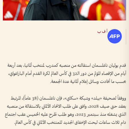
أ ف ب
قدم يوليان ناغلسمان استقالته من منصبه كمدرب لمنتخب ألمانيا، بعد أربعة
أيام من الإقصاء المؤلم من دور الـ32 في كأس العالم لكرة القدم أمام الباراغواي،
بحسب ما أفادت وسائل إعلام ألمانية عدة الجمعة.
ووفقاً لصحيفة «بيلد» وشبكة «سكاي»، فإن ناغلسمان (38 عاماً)، المرتبط
بعقد حتى صيف 2028، وافق على طلب الاتحاد الألماني بالاستقالة من منصبه
الذي يشغله منذ سبتمبر 2023، وهو طلب طُرح عليه الخميس عقب اجتماع
دام ثلاث ساعات لبحث الإخفاق الجديد للمنتخب الألماني في كأس العالم.