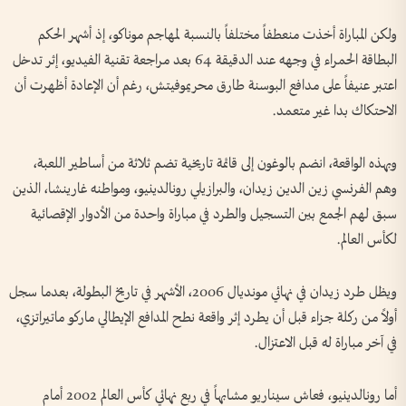
ولكن المباراة أخذت منعطفاً مختلفاً بالنسبة لمهاجم موناكو، إذ أشهر الحكم
البطاقة الحمراء في وجهه عند الدقيقة 64 بعد مراجعة تقنية الفيديو، إثر تدخل
اعتبر عنيفاً على مدافع البوسنة طارق محريموفيتش، رغم أن الإعادة أظهرت أن
الاحتكاك بدا غير متعمد.
وبهذه الواقعة، انضم بالوغون إلى قائمة تاريخية تضم ثلاثة من أساطير اللعبة،
وهم الفرنسي زين الدين زيدان، والبرازيلي رونالدينيو، ومواطنه غارينشا، الذين
سبق لهم الجمع بين التسجيل والطرد في مباراة واحدة من الأدوار الإقصائية
لكأس العالم.
ويظل طرد زيدان في نهائي مونديال 2006، الأشهر في تاريخ البطولة، بعدما سجل
أولاً من ركلة جزاء قبل أن يطرد إثر واقعة نطح المدافع الإيطالي ماركو ماتيراتزي،
في آخر مباراة له قبل الاعتزال.
أما رونالدينيو، فعاش سيناريو مشابهاً في ربع نهائي كأس العالم 2002 أمام