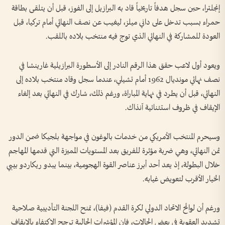
إنجلترا، حين سجل هدفاً تاريخياً قاد به البرازيل إلى الفوز، قبل أن يتلقى بطاقة
حمراء بسبب تدخل على داني ميلز، ليغيب عن نصف النهائي أمام تركيا، قبل
العودة للمشاركة في النهائي الذي توج فيه منتخب بلاده باللقب.
ويعود أول لاعب حقق هذا الرقم النادر إلى الأسطورة البرازيلية غارينشا في
نصف نهائي مونديال 1962 أمام تشيلي، عندما سجل وقاد منتخب بلاده إلى
النهائي، قبل أن يطرد في نهاية المباراة، ورغم ذلك، شارك في النهائي بعد إلغاء
الإيقاف في ظروف استثنائية آنذاك.
وسيحرم المنتخب الأمريكي من خدمات بالوغون في مواجهة بلجيكا ضمن الدور
ثمن النهائي، وهي ضربة مؤثرة للفريق بعد المستويات المميزة التي قدمها المهاجم
خلال البطولة، إذ يعد أحد أبرز عناصر القوة الهجومية، بينما يبدو ريكاردو بيبي
الخيار الأقرب لتعويض غيابه.
ورغم أن لوائح الاتحاد الدولي لكرة القدم (فيفا)، تمنح اللجنة التأديبية صلاحية
تشديد العقوبة في بعض الحالات، فإن المؤشرات الحالية ترجح الاكتفاء بالإيقاف