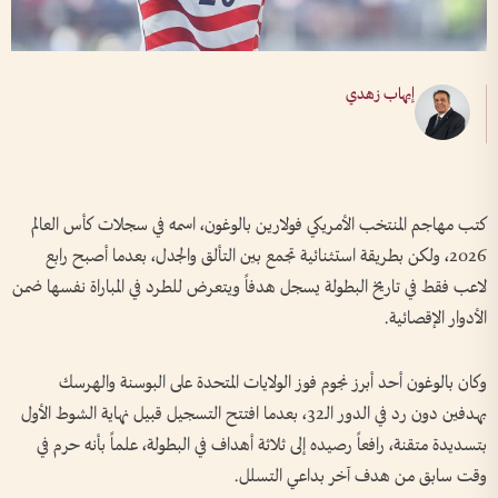
إيهاب زهدي
كتب مهاجم المنتخب الأمريكي فولارين بالوغون، اسمه في سجلات كأس العالم
2026، ولكن بطريقة استثنائية تجمع بين التألق والجدل، بعدما أصبح رابع
لاعب فقط في تاريخ البطولة يسجل هدفاً ويتعرض للطرد في المباراة نفسها ضمن
الأدوار الإقصائية.
وكان بالوغون أحد أبرز نجوم فوز الولايات المتحدة على البوسنة والهرسك
بهدفين دون رد في الدور الـ32، بعدما افتتح التسجيل قبيل نهاية الشوط الأول
بتسديدة متقنة، رافعاً رصيده إلى ثلاثة أهداف في البطولة، علماً بأنه حرم في
وقت سابق من هدف آخر بداعي التسلل.