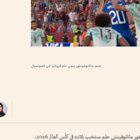
شعر ماتانوفيتش ينهي حلم كرواتيا في المونديال
أنهى احتكاك طفيف بشعر المهاجم الكرواتي إيغور ماتانوفيتش حلم منتخب بلاده في كأس العالم 2026،