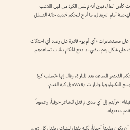
ت كأس العالم، تبين أنه تم لمس الكرة من قبل اللاعب
لال بناء الهجمة أمام البرتغال، ما أتاح للحكم تحديد حالة التسلل
وي على مستشعرات «آي أم يو» قادرة على رصد أي احتكاك
لى شكل رسم نبضي، بما يمنح الحكام بيانات تساعدهم
م الفيديو المساعد بعد المباراة، وقال إنها «تسلب كرة
يا وقرارات «VAR» في كرة القدم.
: «رأيتم إلى أي مدى تم قتل المشاعر حرفياً، وعموماً
قدم متعتها».
أن يكون مفيداً أحياناً، لكنه يقتل المشاعر، يقتل كل شيء