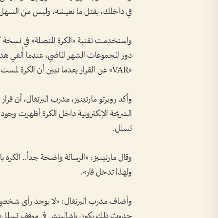
في داخلك، يقتل ما تعيشه، وليس من السهل 
واستخدمت تقنية «الكرة المتصلة» في نسخة كأس
دور المجموعات الشهر الماضي، عندما أُلغي هد
«VAR» عن القرار بعدما تبين أن الكرة لمست زميله ألكسندر إيزاك بشكل طفيف.
وأكد روبرتو مارتينيز، مدرب البرتغال، أن قر
الشريحة الإلكترونية داخل الكرة أظهرت وجود
تسلل.
وقال مارتينيز: «الرسالة واضحة جداً.. الكرة ب
ولهذا تدخل ڤار».
وأضاف مدرب البرتغال: «لا يوجد رأي شخصي، 
حدوث ذلك يكون باشاليتش في موقف تسلل»