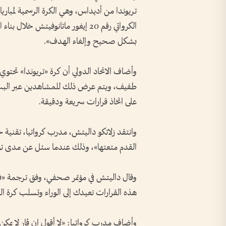
تريوندا من أديداس، وهي الكرة الرسمية لمباريا
الكرواتي رقم 20 إيغور ماتانوفيتش خ
بشكل صحيح وإلغاء الهدف».
وأضاف الاتحاد الدولي أن كرة «تريوندا» تحت
طفيف، ويتم عرض ذلك للمشاهدين عبر البث ع
على اتخاذ قرارات سريعة ودقيقة.
وانتقد زلاتكو داليتش، مدرب كرواتيا، تقنية حك
القدم متعتها»، وذلك عندما سئل عن مدى توسع التكنولوج
وقال داليتش في مؤتمر صحفي، وفق ترجمة «فيفا»
هذه القرارات تعيدك إلى الوراء وتسلب كرة ال
وأضاف مدرب كرواتيا: «لا أقول إن ڤار لا يمكن 