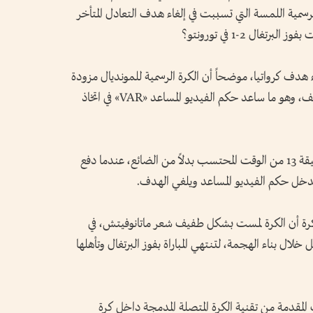
ية اللمسة التي تسببت في إلغاء هدف التعادل المتأخر
غاء هدف كرواتيا، موضحاً أن الكرة الرسمية للمونديال مزودة
بمستشعرات قادرة على رصد أي احتكاك طفيف، وهو ما ساعد حكم الفيديو المساعد «VAR» في اتخاذ
وظن لاعبو كرواتيا أنهم أدركوا التعادل في الدقيقة 13 من الوقت المحتسب بدلاً من الضائع، عندما دفع
تدخل حكم الفيديو المساعد ويلغي الهدف.
لكرة أن الكرة لمست بشكل طفيف شعر ماتانوفيتش، في
ال بناء الهجمة، لتنتهي المباراة بفوز البرتغال وتأهلها
نات المقدمة من تقنية الكرة المتصلة المدمجة داخل كرة