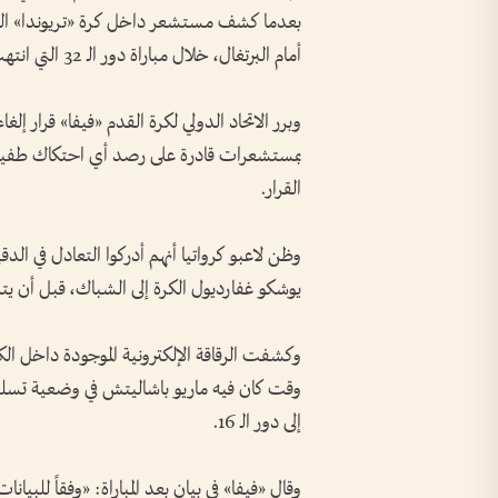
بعدما كشف مستشعر داخل كرة «تريوندا» الرسم
أمام البرتغال، خلال مباراة دور الـ 32 التي انتهت بفوز البرتغال 2-1 في تورونتو؟
وبرر الاتحاد الدولي لكرة القدم «فيفا» قرار إل
القرار.
يوشكو غفارديول الكرة إلى الشباك، قبل أن ي
وكشفت الرقاقة الإلكترونية الموجودة داخل ا
وقت كان فيه ماريو باشاليتش في وضعية تسلل خل
إلى دور الـ 16.
وقال «فيفا» في بيان بعد المباراة: «وفقاً للبيا