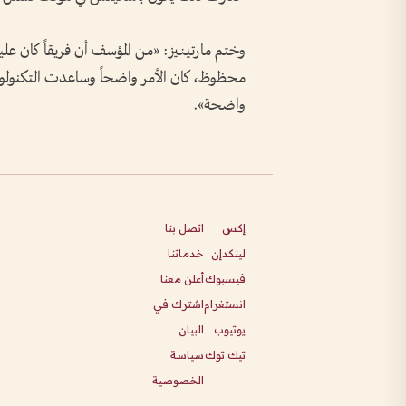
وختم مارتينيز: «من المؤسف أن فريقاً كان عليه
محظوظ، كان الأمر واضحاً وساعدت التكنولوج
واضحة».
إكس
اتصل بنا
لينكدإن
خدماتنا
فيسبوك
أعلن معنا
انستغرام
اشترك في
يوتيوب
البيان
تيك توك
سياسة
الخصوصية