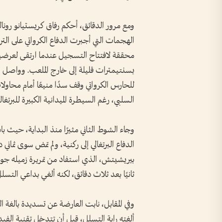
ومع مرور الدقائق، أحكم رفاق كريستيانو رون
الهجمات التي أجبرت الدفاع الكرواتي على التر
محققة لافتتاح التسجيل عندما ارتقى لعرضية
بسنتيمترات قليلة إلى خارج الملعب. وواصل الب
للحارس الكرواتي وقف سدًا منيعًا أمام محاولا
السلبي، رغم السيطرة الميدانية الكبيرة للبرتغال
وجاء الشوط الثاني مثيرًا منذ البداية، حيث ب
الدفاع البرتغالي إلى ركنية، ولم تمض سوى ثما
بيريشيتش، الذي استفاد من تمريرة زميله ج
ثانيًا بعد ثلاث دقائق، لكنه ألغي بداعي التسلل
وفي المقابل، نابت العارضة عن تسديدة بالغة ال
ألغته راية التسلل، قبل أن تتدخل تقنية الفي