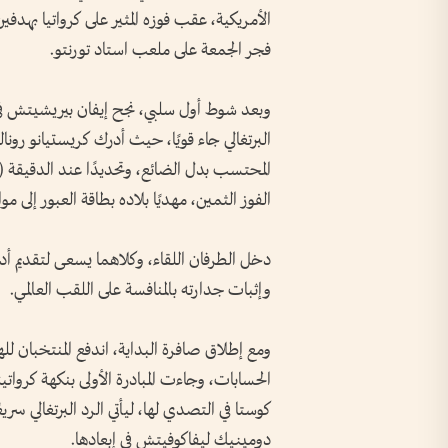
الأمريكية، عقب فوزه المثير على كرواتيا بهدف
فجر الجمعة على ملعب استاد تورنتو.
الفوز الثمين، مهديًا بلاده بطاقة العبور إلى موا
دخل الطرفان اللقاء، وكلاهما يسعى لتقديم أ
وإثبات جدارته بالمنافسة على اللقب العالمي.
ومع إطلاق صافرة البداية، اندفع المنتخبان لل
الحسابات، وجاءت المبادرة الأولى بنكهة كروات
كوستا في التصدي لها، ليأتي الرد البرتغالي سر
دومينيك ليفاكوفيتش في إبعادها.