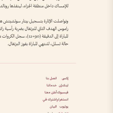
للإمساك داخل منطقة الجزاء، لينفذها رونال
وتواصلت الإثارة بتسجيل بيتار سوتشيتش هدف
راموس الهدف الثاني للبرتغال بضربة رأسية رائ
المباراة إلى الدقيقة (90+
حالة تسلل، لتنتهي المباراة بفوز البرتغال.
إكس
اتصل بنا
لينكدإن
خدماتنا
فيسبوك
أعلن معنا
انستغرام
اشترك في
يوتيوب
البيان