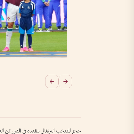
حجز المنتخب البرتغالي مقعده في الدور ثمن ال