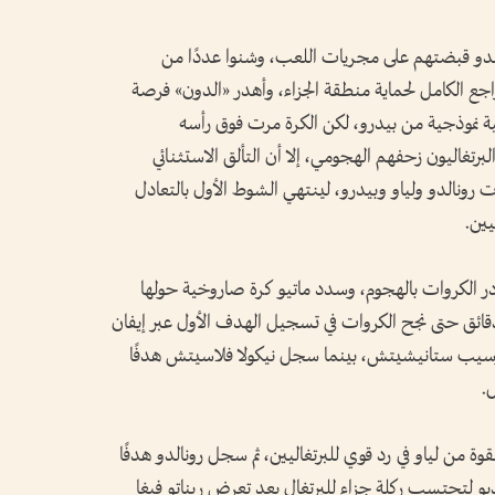
الدو قبضتهم على مجريات اللعب، وشنوا عددًا من
اجع الكامل لحماية منطقة الجزاء، وأهدر «الدون» فرصة
 نموذجية من بيدرو، لكن الكرة مرت فوق رأسه
رتغاليون زحفهم الهجومي، إلا أن التألق الاستثنائي
ت رونالدو ولياو وبيدرو، لينتهي الشوط الأول بالتعادل
يين.
ادر الكروات بالهجوم، وسدد ماتيو كرة صاروخية حولها
ني دقائق حتى نجح الكروات في تسجيل الهدف الأول عبر إيفان
وسيب ستانيشيتش، بينما سجل نيكولا فلاسيتش هدفًا
.
قوة من لياو في رد قوي للبرتغاليين، ثم سجل رونالدو هدفًا
ديو لتحتسب ركلة جزاء للبرتغال بعد تعرض ريناتو فيغا