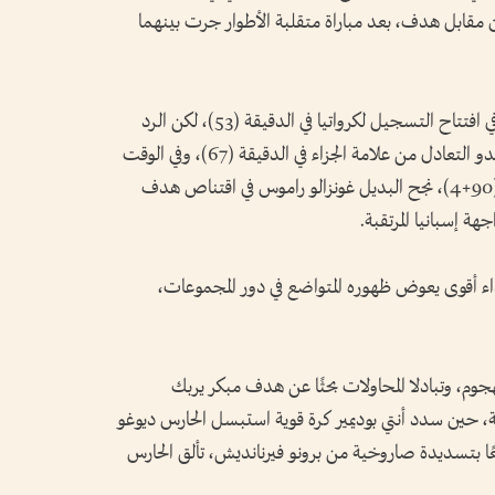
ين مقابل هدف، بعد مباراة متقلبة الأطوار جرت بينهما
وبعد شوط أول سلبي، نجح إيفان بيريشيتش في افتتاح التسجيل لكرواتيا في الدقيقة (53)، لكن الرد
البرتغالي جاء قويًا، حيث أدرك كريستيانو رونالدو التعادل من علامة الجزاء في الدقيقة (67)، وفي الوقت
المحتسب بدل الضائع، وتحديدًا عند الدقيقة (90+4)، نجح البديل غونزالو راموس في اقتناص هدف
جهة إسبانيا المرتقبة.
داء أقوى يعوض ظهوره المتواضع في دور المجموعات،
هجوم، وتبادلا المحاولات بحثًا عن هدف مبكر يربك
ية، حين سدد أنتي بوديمير كرة قوية استبسل الحارس ديوغو
يعًا بتسديدة صاروخية من برونو فيرنانديش، تألق الحارس