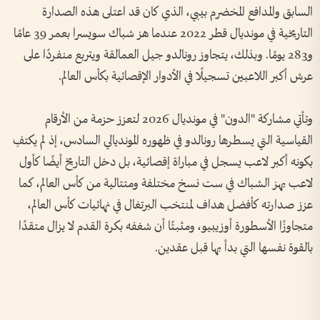
السابق والمدافع المخضرم بيبي، الذي كان قد اعتلى هذه الصدارة
التاريخية في مونديال قطر 2022 عندما هز شباك سويسرا بعمر 39 عامًا
و283 يومًا. وبذلك، يتجاوز رونالدو جيل العمالقة ويتربع منفردًا على
عرش أكبر اللاعبين تسجيلًا في الأدوار الإقصائية بكأس العالم.
وتأتي مشاركة "الدون" في مونديال 2026 لتعزز حزمة من الأرقام
القياسية التي يسطرها رونالدو في ظهوره المونديالي السادس، إذ لم يكتفِ
بكونه أكبر لاعب يسجل في مباراة إقصائية، بل دخل التاريخ أيضًا كأول
لاعب يهز الشباك في ست نسخ مختلفة ومتتالية من كأس العالم، كما
عزز صدارته كأفضل هداف لمنتخب البرتغال في نهائيات كأس العالم،
متجاوزًا الأسطورة أوزيبيو، ومثبتًا أن شغفه بكرة القدم لا يزال متقدًا
بالقوة نفسها التي بدأ بها قبل عقدين.