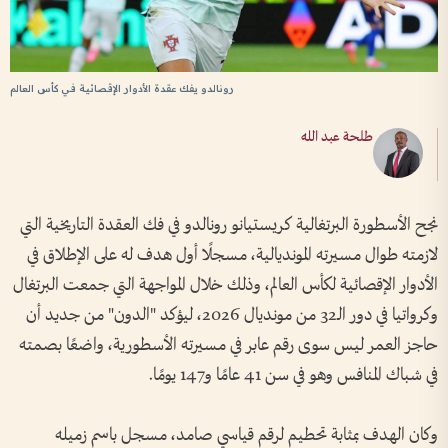
رونالدو يفك عقدة الأدوار الإقصائية في كأس العالم
طلحة عبد الله
نجح الأسطورة البرتغالية كريستيانو رونالدو في فك العقدة التاريخية التي
لازمته طوال مسيرته المونديالية، مسجلًا أول هدف له على الإطلاق في
الأدوار الإقصائية لكأس العالم، وذلك خلال المواجهة التي جمعت البرتغال
وكرواتيا في دور الـ32 من مونديال 2026، ليؤكد "الدون" من جديد أن
حاجز العمر ليس سوى رقم عابر في مسيرته الأسطورية، واضعًا بصمته
في شباك المنافس وهو في سن 41 عامًا و147 يومًا.
وكان الهدف بمثابة تحطيم لرقم قياسي صامد، مسجل باسم زميله