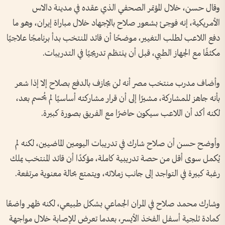
وقال حسن، خلال المؤتمر الصحفي الذي عقده في مدينة دالاس
الأمريكية، إنه فوجئ بشعور صلاح بالإجهاد خلال مباراة إيران، وهو ما
دفع اللاعب لطلب التغيير، موضحًا أن قائد المنتخب بدأ برنامجًا علاجيًا
مكثفًا مع الجهاز الطبي، قبل أن ينتظم تدريجيًا في التدريبات.
وأضاف مدرب منتخب مصر أنه لن يجازف بالدفع بصلاح إلا إذا شعر
بأنه جاهز للمشاركة، مشيرًا إلى أن قرار مشاركته أساسيًا لم يُحسم بعد،
لكنه أكد أن اللاعب سيكون حاضرًا مع الفريق بصورة كبيرة.
وأوضح حسن أن صلاح شارك في تدريبات اليومين الماضيين، لكنه لم
يُكمل سوى أقل من حصة تدريبية كاملة، مؤكدًا أن قائد المنتخب يملك
رغبة كبيرة في التواجد إلى جانب زملائه، ويتمتع بحالة معنوية مرتفعة.
وشارك محمد صلاح في المران الجماعي بشكل طبيعي، لكنه ظهر واضعًا
كمادة ثلجية أسفل الفخذ الأيسر، بعدما تعرض للإصابة خلال مواجهة