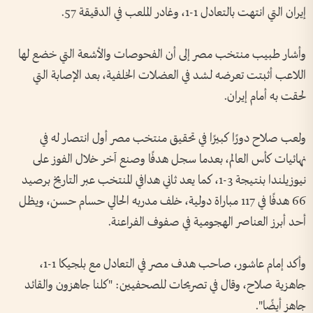
إيران التي انتهت بالتعادل 1-1، وغادر الملعب في الدقيقة 57.
وأشار طبيب منتخب مصر إلى أن الفحوصات والأشعة التي خضع لها
اللاعب أثبتت تعرضه لشد في العضلات الخلفية، بعد الإصابة التي
لحقت به أمام إيران.
ولعب صلاح دورًا كبيرًا في تحقيق منتخب مصر أول انتصار له في
نهائيات كأس العالم، بعدما سجل هدفًا وصنع آخر خلال الفوز على
نيوزيلندا بنتيجة 3-1، كما يعد ثاني هدافي المنتخب عبر التاريخ برصيد
66 هدفًا في 117 مباراة دولية، خلف مدربه الحالي حسام حسن، ويظل
أحد أبرز العناصر الهجومية في صفوف الفراعنة.
وأكد إمام عاشور، صاحب هدف مصر في التعادل مع بلجيكا 1-1،
جاهزية صلاح، وقال في تصريحات للصحفيين: "كلنا جاهزون والقائد
جاهز أيضًا".