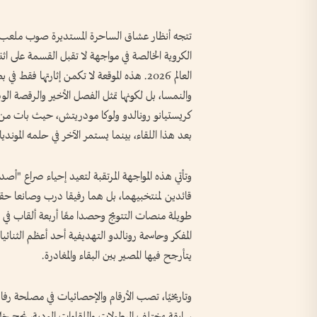
تتجه أنظار عشاق الساحرة المستديرة صوب ملعب تور
العالم 2026. هذه الموقعة لا تكمن إثارتها فقط
والنمسا، بل لكونها تمثل الفصل الأخير والرقصة الو
كريستيانو رونالدو ولوكا مودريتش، حيث بات من ال
بعد هذا اللقاء، بينما يستمر الآخر في حلمه المونديال
وتأتي هذه المواجهة المرتقبة لتعيد إحياء صراع "أ
قائدين لمنتخبيهما، بل هما رفيقا درب وصانعا حقب
طويلة منصات التتويج وحصدا معًا أربعة ألقاب في
المفكر وحاسمة رونالدو التهديفية أحد أعظم الثنائيا
يتأرجح فيها المصير بين البقاء والمغادرة.