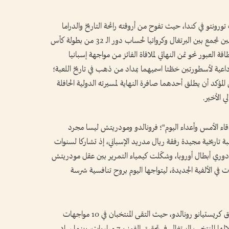
ونتو في كندا، حيث تفوح من أروقته رائحة التاريخ والدراما
الكروية الخالصة في مواجهة لا تقبل القسمة على اثنين تجمع بين البرتغال وكرواتيا لحساب دور الـ 32 من بطولة كأس
 في بطاقة العبور نحو ثمن النهائي لملاقاة الفائز من مواجهة إسبانيا
داعية لأسطورتين خطّتا اسميهما بمداد من ذهب في تاريخ اللعبة؛
مؤكد أن يطلق أحدهما صافرة النهاية لمسيرته الدولية الحافلة
ي الأخير.
صدقاء الأمس وأعداء اليوم"؛ فرونالدو ومودريتش ليسا مجرد
ة تاريخية مجيدة رفقة ريال مدريد الإسباني، إذ تشاركا لسنوات
 دوري أبطال أوروبا، وشكّلت كيمياء التمرير بين عقل مودريتش
ت في الألفية الجديدة، ليتواجها اليوم بروح تنافسية شرسة
وتاريخيًا، تصب الأرقام والإحصائيات في مصلحة رفاق كريستيانو رونالدو، حيث التقى المنتخبان في 10 مواجهات
سابقة بمختلف البطولات واللقاءات الودية، نجح خلالها المنتخب البرتغالي في تحقيق الفوز بـ 7 مباريات، بينما ساد