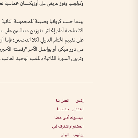
وكولومبيا وفوز عريض على أوزبكستان بخماسية نظ
الافتتاحية أمام إنجلترا بفوزين متتاليين على ب
على تقييم الختام الدولي لكلا النجمين؛ فإما 
من دور مبكر، أو يواصل الآخر "رقصته الأخيرة
وتزيين السيرة الذاتية باللقب الوحيد الغائب
إكس
اتصل بنا
لينكدإن
خدماتنا
فيسبوك
أعلن معنا
انستغرام
اشترك في
يوتيوب
البيان