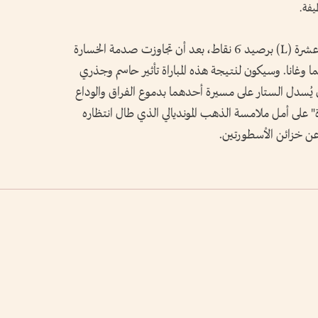
يفة.
بينما حلت كرواتيا وصيفة للمجموعة الثانية عشرة (L) برصيد 6 نقاط، بعد أن تجاوزت صدمة الخسارة
نما وغانا. وسيكون لنتيجة هذه المباراة تأثير حاسم وجذري
أن يُسدل الستار على مسيرة أحدهما بدموع الفراق والوداع
" على أمل ملامسة الذهب المونديالي الذي طال انتظاره
 عن خزائن الأسطورتين.