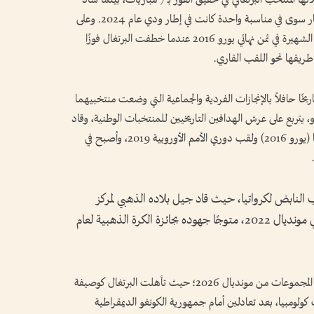
التعادل في مباراتين، ولم تتذوق كرواتيا طعم الانتصار سوى في مناسبة واحدة كانت في إطار ودي عام 2024. وعلى
صعيد البطولات الكبرى، يتذكر الجميع مواجهتهما الشهيرة في ثمن نهائي يورو 2016 عندما خطفت البرتغال فوزًا
طريقها نحو اللقب القاري.
يخًا حافلاً بالإنجازات الفردية والجماعية التي وضعت منتخبيهما
و، يتربع على عرش الهدافين التاريخيين للمنتخبات الوطنية، وقاد
بلاده للمجد القاري بتحقيق لقب كأس أمم أوروبا (يورو 2016) ولقب دوري الأمم الأوروبية 2019، وأصبح في
لب النابض لكرواتيا، حيث قاد جيل بلاده الذهبي لمركز
وصيف كأس العالم 2018 والميدالية البرونزية في مونديال 2022، متوجًا جهوده بجائزة الكرة الذهبية لعام
ويدخل المنتخبان اللقاء بعد مسيرة متوازنة في دور المجموعات من مونديال 2026؛ حيث تأهلت البرتغال كوصيفة
 عشرة (K) برصيد 5 نقاط خلف كولومبيا، بعد تعادلين أمام جمهورية الكونغو الديمقراطية