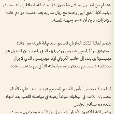
اهتمام من إيفرتون وميلان بالحصول على خدماته، إضافة إلى النمساوي
ديفيد ألابا، الذي أنهى رحلته مع ريال مدريد بعد خمسة مواسم حافلة
بالإنجازات، دون أن يحسم وجهته المقبلة.
وتضم القائمة كذلك البرازيلي فابينيو، بعد نهاية تجربته مع الاتحاد
السعودي، والكولومبي خاميس رودريغيز، الذي يقترب من الرحيل عن
مينيسوتا يونايتد، إلى جانب الكرواتي لوكا مودريتش، الذي لا يزال
مستقبله غامضاً مع ميلان، رغم مواصلته التألق مع منتخب بلاده.
كما خطف حارس الرأس الأخضر المخضرم فوزينيا «40 عام»، الأنظار
بتصدياته اللافتة في البطولة، مؤكداً رغبته في مواصلة اللعب بعد انتهاء
عقده مع تشافيز البرتغالي.
وتضم قائمة اللاعبين الأحرار أيضاً نبيل بن طالب، وجيديون منساه،