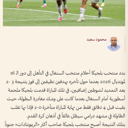
محمود سعيد
بدد منتخب بلجيكا أحلام منتخب السنغال في التأهل إلى دور الـ 16
لمونديال 2026 بعدما حول تأخره بهدفين نظيفين إلى فوز بنتيجة 3 -2
بعد التمديد لشوطين إضافيين، في تلك المباراة قدمت بلجيكا ملحمة
أسطورية أمام السنغال بعدما كانت على وشك مغادرة البطولة، حيث
بقيت قبل 4 دقائق فقط من نهاية المباراة متأخرة 0-2 فإذا بها تقلب
الطاولة في مشهد درامي سيظل عالقاً في أذهان كرة القدم.
بتلك النتيجة أصبح منتخب بلجيكا صاحب أكثر «الريمونتادات» جنوناً