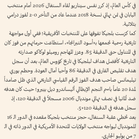
في كأس العالم، إذ كرر نفس سيناريو لقاء السنغال 2026 أمام منتخب
اليابان في ثمن نهائي نسخة 2018 عندما عاد من التأخر 0-2 لفوز درامي
بثلاثية.
كما كرّست بلجيكا تفوقها على المنتخبات الأفريقية؛ ففي أول مواجهة
تاريخية رسمية تجمعها بـ«أسود التيرانجا»، استطاعت حرمانهم من فوز كان
في المتناول حتى الدقيقة 85. وعزز المهاجم روميلو لوكاكو صدارته
التاريخية كأفضل هداف لبلجيكا في تاريخ كؤوس العالم، بعد أن سجل
هدف تقليص الفارق في الدقيقة 86 وأحيا آمال العودة. وحطم يوري
تيليمانس صاحب هدف الفوز الرقم القياسي التاريخي الذي ظل صامداً
لمدة 20 عاماً باسم النجم الإيطالي أليساندرو ديل بييرو؛ حيث كان هدفه
ضد ألمانيا في نصف نهائي مونديال 2006 مسجلاً في الدقيقة 120، إذ
سجل هدفه في الدقيقة 120+5.
بعد تخطي عقبة السنغال، حجز منتخب بلجيكا مقعده في الدور الـ 16
للمونديال ليواجه منتخب الولايات المتحدة الأمريكية في الدور ذاته في الـ
7 من يوليو الجاري.